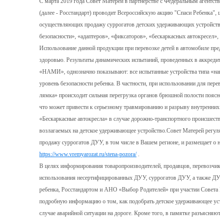
С марта 2019 года Совет Матерей в партнерстве с Федеральным агентст
(далее - Росстандарт) проводит Всероссийскую акцию "Спаси Ребенка", 
осуществляющих продажу суррогатов детских удерживающих устройств 
безопасности», «адаптеров», «фиксаторов», «бескаркасных автокресел»
Использование данной продукции при перевозке детей в автомобиле пре
здоровью. Результаты динамических испытаний, проведенных в аккред
«НАМИ», однозначно показывают: все испытанные устройства типа «н
уровень безопасности ребенка. В частности, при использовании для пер
лямка» происходит сильная перегрузка органов брюшной полости поясн
что может привести к серьезному травмированию и разрыву внутренних 
«Бескаркасные автокресла» в случае дорожно-транспортного происшест
возлагаемых на детское удерживающее устройство.Совет Матерей регу
продажу суррогатов ДУУ, в том числе в Вашем регионе, и размещает о
https://www.vremyarozat.ru/stena-pozora/
.
В целях информирования товаропроизводителей, продавцов, перевозчико
использования несертифицированных ДУУ, суррогатов ДУУ, а также ДУУ
ребенка, Росстандартом и АНО «Выбор Родителей» при участии Совета
подробную информацию о том, как подобрать детское удерживающее уст
случае аварийной ситуации на дороге. Кроме того, в памятке разъясня