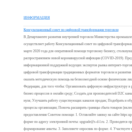
ИНФОРМАЦИЯ
Консультационный совет по цифровой трансформации торговли
В Департаменте развития внутренней торговли Министерства промышле
осуществляет работу Консультационный совет по цифровой трансформаци
марте 2020 года для оперативной помощи торговому бизнесу, столкнувш
распространением новой коронавирусной инфекции (COVID-2019). Предп
информационной поддержкой ведущих экспертов рынка интернет-торгов
цифровой трансформации традиционных форматов торговли и развития 
оказать методическую помощь на безвозмездной основе физическим лиц
Федерации, для того чтобы: Организовать цифровую инфраструктуру в
бизнес-процессов в онлайн среду; Создать для производителей D2C кан
нуля; Улучшить работу существующих каналов продаж; Подобрать и обу
процессы организации; Помочь расширить границы сбыта товаров (вкл
предоставления Советом помощи: 1. Оставляйте заявку на сайте https:up
форме по адресу электронной почты: upgrade@s-d-l.ru. 2. Проводится п
формирование анкеты. 3. Заполняете опросник по форме. 4. Участвуете 