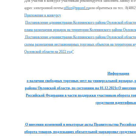
Для участия в конкурсе участникам рекомендуется заполнить Заявку и 
адрес электронной почты:
office@tpporel.ru
или обратиться по тел.: 8(4862
Приложение к конкурсу
Постановление администрации Колпнянского района Орловской области
плана размещения ярмарок на территории Колпнянского района Орловско
Постановление администрации Колпнянского района Орловской области
схемы размещения нестационарных торговых объектов на территории м
Орловской области на 2022 год"
Информация
о наличии свободных торговых мест на универсальной ярмарке,
района Орловской области, по состоянию на 01.12.2021г.
О внесени
Российской Федерации в части поддержки участников оборота то
средствами идентифика
О внесении изменений в некоторые акты Правительства Российск
оборота товаров, подлежащих обязательной маркировке средства