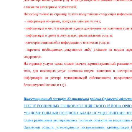
Для выбора необходимой услуги предусмотрена возможность использов
а также по категориям получателей.
Непосредственно на странице услуги представлена следующая информац
- информация об органе, предоставляющем услугу;
- информация о месте и времени подачи документов на получение услуг
- информация о сроке и результатах предоставления услуги;
- категории заявителей и информация о платности услуги;
- перечень необходимых документов либо указание на нормы админ
содержится.
На странице услуги также можно скачать административный регламент
того, для некоторых услуг возможна подача заявления в электрон
информации из реестра муниципальной собственности, предостав
бесконкурсной основе и т.д.).
Инвестиционный паспорт Колпнянского района Орловской област
РЕЕСТР РОЗНИЧНЫХ РЫНКОВ КОЛПНЯНСКОГО РАЙОНА ОРЛОВСК
УВЕДОМИТЕЛЬНЫЙ ПОРЯДОК НАЧАЛА ОСУЩЕСТВЛЕНИЯ ПР
Схема размещения нестационарных торговых объектов на территории 
Орловской области, утвержденного постановлением администрации 