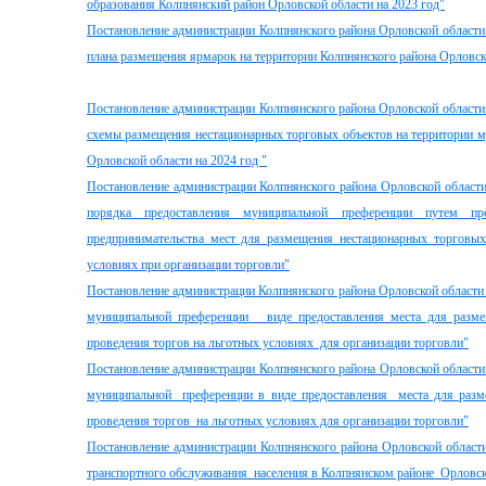
образования Колпнянский район Орловской области на 2023 год"
Постановление администрации Колпнянского района Орловской области
плана размещения ярмарок на территории Колпнянского района Орловско
Постановление администрации Колпнянского района Орловской области
схемы размещения нестационарных торговых объектов на территории м
Орловской области на 2024 год "
Постановление администрации Колпнянского района Орловской области
порядка предоставления муниципальной преференции путем пр
предпринимательства мест для размещения нестационарных торговых
условиях при организации торговли"
Постановление администрации Колпнянского района Орловской области 
муниципальной преференции виде предоставления места для разме
проведения торгов на льготных условиях для организации торговли"
Постановление администрации Колпнянского района Орловской области
муниципальной преференции в виде предоставления места для разм
проведения торгов на льготных условиях для организации торговли"
Постановление администрации Колпнянского района Орловской области
транспортного обслуживания населения в Колпнянском районе Орловско