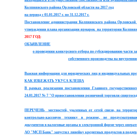
находящихся в государственной собственности или муниципальной
Колпнянского района Орловской области на 2017 год
на период с 01.01.2017 г. по 31.12.2017 г.
Постановление администрации Колпнянского района Орловской 
утверждении плана организации ярмарок на территории Колпнянс
2017 ГОД:
ОБЪЯВЛЕНИЕ
о проведении конкурсного отбора по субсидированию части за
собственного производства на внутренн
Важная информация для юридических лиц и индивидуальных пр
КАК ИЗБЕЖАТЬ УКУСА КЛЕЩА
В рамках реализации постановления Главного государственног
24.01.2017 № 7 "О приостановлении розничной торговли спиртос
ПЕРЕЧЕНЬ
местностей, удаленных от сетей связи, на террит
контрольно-кассовую технику в режиме, не предусматрива
документов в налоговые органы в электронной форме через опер
АО "МСП Банк" запустил линейку кредитных продуктов в поддер