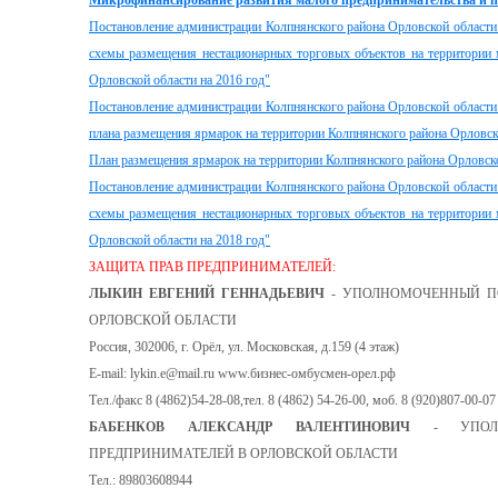
Микрофинансирование развития малого предпринимательства и п
Постановление администрации Колпнянского района Орловской области
схемы размещения нестационарных торговых объектов на территории 
Орловской области на 2016 год"
Постановление администрации Колпнянского района Орловской области
плана размещения ярмарок на территории Колпнянского района Орловско
План размещения ярмарок на территории Колпнянского района Орловско
Постановление администрации Колпнянского района Орловской области
схемы размещения нестационарных торговых объектов на территории 
Орловской области на 2018 год"
ЗАЩИТА ПРАВ ПРЕДПРИНИМАТЕЛЕЙ:
ЛЫКИН ЕВГЕНИЙ ГЕННАДЬЕВИЧ
- УПОЛНОМОЧЕННЫЙ ПО
ОРЛОВСКОЙ ОБЛАСТИ
Россия, 302006, г. Орёл, ул. Московская, д.159 (4 этаж)
E-mail: lykin.e@mail.ru www.бизнес-омбусмен-орел.рф
Тел./факс 8 (4862)54-28-08,тел. 8 (4862) 54-26-00, моб. 8 (920)807-00-07
БАБЕНКОВ АЛЕКСАНДР ВАЛЕНТИНОВИЧ
- УПОЛН
ПРЕДПРИНИМАТЕЛЕЙ В ОРЛОВСКОЙ ОБЛАСТИ
Тел.: 89803608944