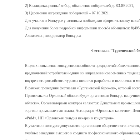
2) Квалификационный отбор, объявление победителей до 03.09.2021;
3) Церемония награждения победителей – 07.10.2021.
Для участия в Конкурсе участникам необходимо оформить заявку на сай
Для получения более подробной информации просьба обращаться: 8(495
Алексеевич, координатор Конкурса.
Фестиваль "Тургеневский б
В целях повышения конкурентоспособности предприятий общественног
предпочтений потребителей одним из направлений современных тенденц
внутреннего российского туризма является разработка и включение в 
В рамках проведения фестиваля «Тургеневский бережок», который состо
Правительства Орловской области будет организован Конкурс на лучше
области». Организаторами конкурса являются: Департамент промышлен
торгово-промышленная палата, Ассоциация «Орловское качество», Цен
«РиМ», НП «Орловская гильдия пекарей и кондитеров».
К участию в конкурсе допускаются организации общественного питания
учебные заведения высшего и среднего профессионального образования,