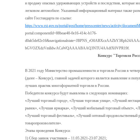
и продажу опасных удерживающих устройств и последствия, которые мо
легковом автомобиле. Указанный информационный материал также разм
сайте Госстандарта по ссылке:
https://www.rst.gov.ru/portal/gost/home/presscenter/news/activity/document
portal:componentId=88beae40-0e16-414c-b176-
d0ab5de82e16&navigationalstate=JBPNS_rO0ABXczAAZhY3Rpb24AA
bGVOZXdzVmlldwACaWQAAAABAAQ3NTU4AAdfX0VPR19f.
Конкурс "Торговля Рос
В 2021 году Министерство промышленности и торговли России в четвер
(далее – Конкурс), главной задачей которого является выявление и попу
лучших практик многоформатной торговли в России.
Победители конкурса будут выявлены в следующих номинациях:
«Лучший торговый город», «Лучшая торговая улица», «Лучший нестац
рынок», «Лучшая ярмарка», «Лучший мобильный торговый объект», «Л
«Лучший торговый фестиваль», «Лучший оптовый продовольственный р
товаропроизволителя».
Этапы проведения Конкурса:
1) Сбор заявок участников – 11.05.2021-23.07.2021;