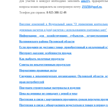
Для участия в конкурсе необходимо заполнить
анкету
,
прдваритель
вопросы можно направлять на электронную почту:
ZOZH@oprf.ru
,
Телефон для справок:
8-925-388-12-49
.
Внесение изменений в Федеральный закон "О применении контрольно
денежныж расчетов и (или) расчетов с использованием платежных карт"
Информация для хозяйствующих субъектов, осуществляющи
Колпнянского района Орловской области
Если продавец не доставил товар, приобретенный и оплаченный в 
Интернет-магазин: особенности продаж
Как выбрать молочные продукты
Советы по некачественным продуктам
Нормативно-правовые акты
Сведения о некоммерческих организациях Орловской области,
о
прав потребителей
Покупаем строительные материалы и изделия
Цена на ценнике не совпадает с ценой в чеке
Претензия в
связи с нарушением продавцом сроков передачи
предв
Претензия
в связи с обнаружением недостатков в товаре в период 