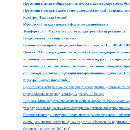
Претензия
в связи с обнаружением недостатков в товаре (товар без
Претензия
о возврате денег за непродовольственный товар надлеж
Конкурс "Торговля России"
Московский международный форум по франчайзингу
Конференция
"Маркетинг торговых центров. Новая реальность"
Поддержка начинающего бизнеса
Региональный проект поддержки бизнес – стартов "Про100БИЗН
Приказ "Об утверждении методических рекомендаций о реком
молочных, молочных составных и молокосодержащих продукто
позволяющих их визуально отделить от иных пищевых прод
сопровождения такой продукции информационной надписью "Про
Конкурс "Бизнес поколение"
Проект плана конгрессно- выставочных мероприятий Департамента пр
города Москва на период сентябрь - декабрь 2019 года
Приказ Министерства промышленности и торговли Российской Фе
утверждении методических рекомендаций по организации стрит- ритейла
Постановление администрации Колпнянского района Орловской области
схемы размещения нестационарных торговых объектов на территории 
Орловской области на 2020 год"