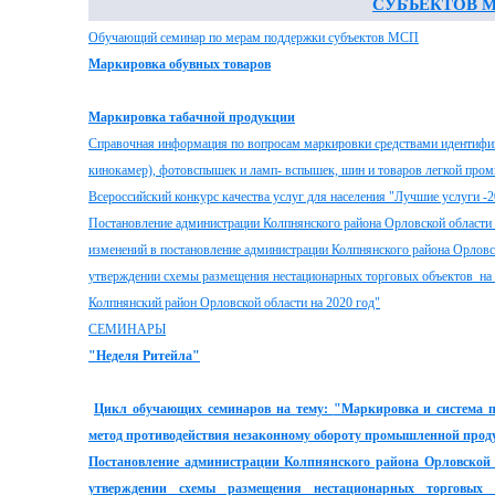
СУБЪЕКТОВ 
Обучающий семинар по мерам поддержки субъектов МСП
Маркировка обувных товаров
Маркировка табачной продукции
Справочная информация по вопросам маркировки средствами идентифик
кинокамер), фотовспышек и ламп- вспышек, шин и товаров легкой про
Всероссийский конкурс качества услуг для населения "Лучшие услуги -
Постановление администрации Колпнянского района Орловской области о
изменений в постановление администрации Колпнянского района Орловс
утверждении схемы размещения нестационарных торговых объектов на 
Колпнянский район Орловской области на 2020 год"
СЕМИНАРЫ
"Неделя Ритейла"
Цикл обучающих семинаров на тему:
"Маркировка и система 
метод противодействия незаконному обороту промышленной прод
Постановление администрации Колпнянского района Орловской 
утверждении схемы размещения нестационарных торговых 