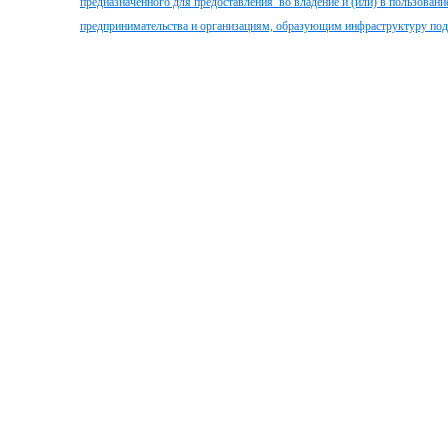
предназначенного для предоставления во владение и (или) в пользовани
предпринимательства и организациям, образующим инфраструктуру под