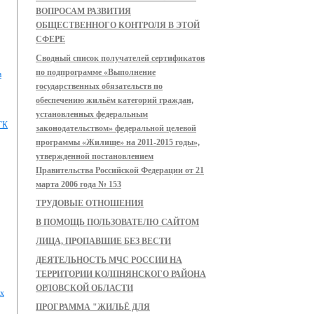
ВОПРОСАМ РАЗВИТИЯ
ОБЩЕСТВЕННОГО КОНТРОЛЯ В ЭТОЙ
СФЕРЕ
Сводный список получателей сертификатов
по подпрограмме «Выполнение
а
государственных обязательств по
обеспечению жильём категорий граждан,
установленных федеральным
 ГК
законодательством» федеральной целевой
программы «Жилище» на 2011-2015 годы»,
утвержденной постановлением
Правительства Российской Федерации от 21
марта 2006 года № 153
ТРУДОВЫЕ ОТНОШЕНИЯ
В ПОМОЩЬ ПОЛЬЗОВАТЕЛЮ САЙТОМ
ЛИЦА, ПРОПАВШИЕ БЕЗ ВЕСТИ
ДЕЯТЕЛЬНОСТЬ МЧС РОССИИ НА
ТЕРРИТОРИИ КОЛПНЯНСКОГО РАЙОНА
ОРЛОВСКОЙ ОБЛАСТИ
их
ПРОГРАММА "ЖИЛЬЁ ДЛЯ