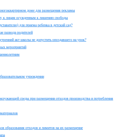
многоквартирном доме для размещения рекламы
чёт, к лицам осужденным к лишению свободы
ставителю) для приема ребенка в детский сад?
ае развода родителей
утренний акт школы не допустить опоздавшего на урок?
овых мероприятий
ршеннолетним
образовательном учреждении
 окружающей среды при размещении отходов производства и потребления
 материалов
в образования отходов и лимитов на их размещение
ипа