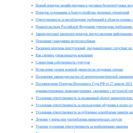
Новый порядок онлайн-продажи и доставки безрецептурных меди
Порядок содержания и благоустройства дворовых территорий
Ответственность за несоблюдение требований в области охраны
Правительством Российской Федерации утверждены требования 
Законодательно закреплен порядок предоставления информации
Признание гражданина недееспособным
Расширен перечень преступлений, предварительное следствие п
Как сменить управляющую компанию
Совместная собственность супругов
Исчисление сроков исковой давности по трудовым спорам
Положения законодательства об антитеррористической защищен
Постановление Пленума Верховного Суда РФ от 27 апреля 2021 
административных правонарушениях, связанных с неуплатой сре
Уголовная ответственность за незаконный оборот наркотических
Уголовная ответственность за прохождение обучения в целях ос
Уголовная ответственность за публичное оскорбление памяти з
Лечение у врача при употреблении наркотических средств
Усилена уголовная ответственность за реабилитацию нацизма