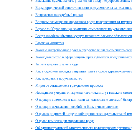
Взыскание суммы налога, уплаченной ввиду недобросовестных д
Виды юридической ответственности предусмотрены за незаконн
Возражения на судебный приказ
Вопросы возмещения морального вреда потерпевшим от имущес
Вправе ли Управляющая компания самостоятельно устанавливать
Всегда ли обязан бывший супруг исполнить заемное обязательств
Гаражная амнистия
Законно ли требование врача о предоставлении письменного сог
Законодательство в сфере защиты прав субъектов предпринимате
Защита трудовых прав в суде
Как в судебном порядке защитить права в сфере здравоохранени
Как прекратить поручительство
Мировое соглашение в гражданском процессе
Наследники умершего пациента-льготника могут взыскать стоимо
О порядке возмещения комиссии за пользование системой быст
О порядке исчисления пособий по больничным листкам
О правах родителей в сфере соблюдения законодательства об 
О праве компенсации морального вреда
Об административной ответственности коллекторских организац