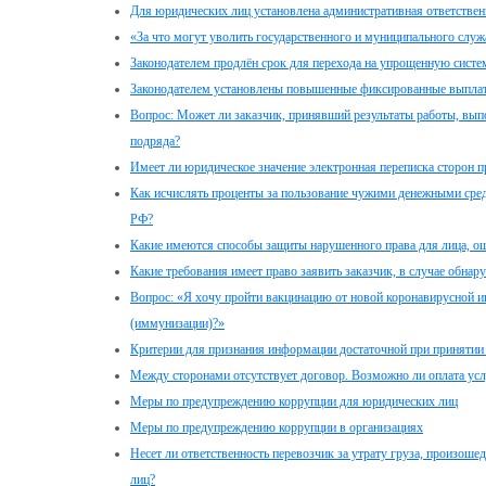
Для юридических лиц установлена административная ответственн
«За что могут уволить государственного и муниципального служ
Законодателем продлён срок для перехода на упрощенную сист
Законодателем установлены повышенные фиксированные выплаты
Вопрос: Может ли заказчик, принявший результаты работы, вып
подряда?
Имеет ли юридическое значение электронная переписка сторон 
Как исчислять проценты за пользование чужими денежными средс
РФ?
Какие имеются способы защиты нарушенного права для лица, о
Какие требования имеет право заявить заказчик, в случае обна
Вопрос: «Я хочу пройти вакцинацию от новой коронавирусной ин
(иммунизации)?»
Критерии для признания информации достаточной при принятии
Между сторонами отсутствует договор. Возможно ли оплата усл
Меры по предупреждению коррупции для юридических лиц
Меры по предупреждению коррупции в организациях
Несет ли ответственность перевозчик за утрату груза, произош
лиц?