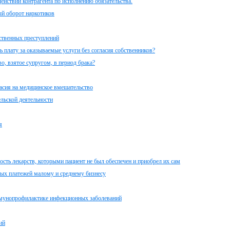
ействий контрагента по исполнению обязательства.
ый оборот наркотиков
твенных преступлений
 плату за оказываемые услуги без согласия собственников?
о, взятое супругом, в период брака?
ласия на медицинское вмешательство
льской деятельности
я
сть лекарств, которыми пациент не был обеспечен и приобрел их сам
рых платежей малому и среднему бизнесу
иммунопрофилактике инфекционных заболеваний
ий