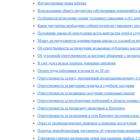
Имущественные права ребенка
Использование общего имущества собственников помещений в 
Особенности исчисления сроков уголовного наказания и его за
Какие документы необходимо собрать родителю (законному пред
Положения закона об определении места жительства детей в случ
Может ли представитель администрации школы со ссылкой на вн
Об ответственности за проведение незаконных публичных масс
Об уголовной ответственности за жестокое обращение с несове
В счет долга нельзя изымать домашних питомцев
Оплата труда работников в возрасте до 18 лет
Ответственность за вред, причиненный несовершеннолетнему в 
Ответственность за нарушение порядка в судебном заседании
Ответственность за незаконное получение социальных выплат
Ответственность за несоблюдение требований в области охраны
Ответственность за пропаганду наркотиков в Интернете
Ответственность за размещение в сети Интернет экстремистских
Отказ от профилактических прививок и правовые последствия
Порядок переоформления документов об утверждении нормативо
Утвержден стандарт медпомощи детям при сахарном диабете 1 т