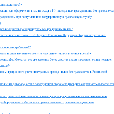
ершеннолетнего?»
екции для оформления визы на въезд в РФ иностранных граждан и лиц без гражданства
гражданином при поступлении на государственную гражданскую службу
а
и реализации товара индивидуальным предпринимателем?
тственности по статье 19.28 Кодекса Российской Федерации об административных
ми зачетом требований?
еть, и какое наказание грозит за нарушение тишины в ночное время?»
де штрафа. Может ли суд его заменить более строгим видом наказания, если я не нашел
есяца)?»
ю миграционного учета иностранных граждан и лиц без гражданства в Российской
полнения договора, если в последующем сторона подтвердила сохранность обязательств
 потребителей газа за необеспечение доступа представителей поставщика газа или
у оборудованию либо иное воспрепятствование ограничению подачи газа