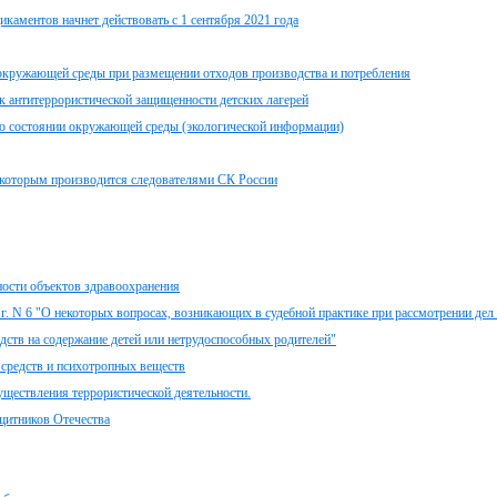
каментов начнет действовать с 1 сентября 2021 года
 окружающей среды при размещении отходов производства и потребления
к антитеррористической защищенности детских лагерей
 о состоянии окружающей среды (экологической информации)
о которым производится следователями СК России
ности объектов здравоохранения
г. N 6 "О некоторых вопросах, возникающих в судебной практике при рассмотрении дел
дств на содержание детей или нетрудоспособных родителей"
 средств и психотропных веществ
уществления террористической деятельности.
ащитников Отечества