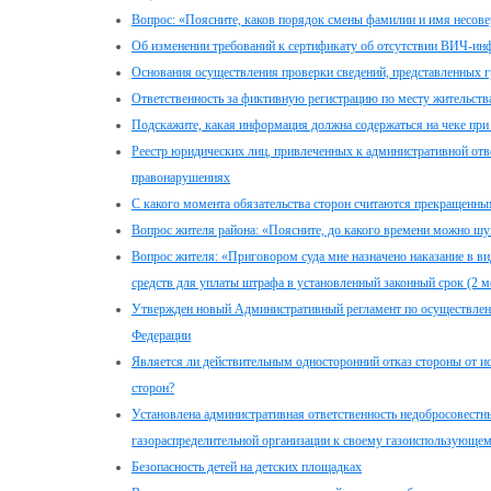
Вопрос: «Поясните, каков порядок смены фамилии и имя несов
Об изменении требований к сертификату об отсутствии ВИЧ-инф
Основания осуществления проверки сведений, представленных 
Ответственность за фиктивную регистрацию по месту жительств
Подскажите, какая информация должна содержаться на чеке пр
Реестр юридических лиц, привлеченных к административной отве
правонарушениях
С какого момента обязательства сторон считаются прекращенны
Вопрос жителя района: «Поясните, до какого времени можно шум
Вопрос жителя: «Приговором суда мне назначено наказание в ви
средств для уплаты штрафа в установленный законный срок (2 м
Утвержден новый Административный регламент по осуществлени
Федерации
Является ли действительным односторонний отказ стороны от ис
сторон?
Установлена административная ответственность недобросовестных
газораспределительной организации к своему газоиспользующем
Безопасность детей на детских площадках