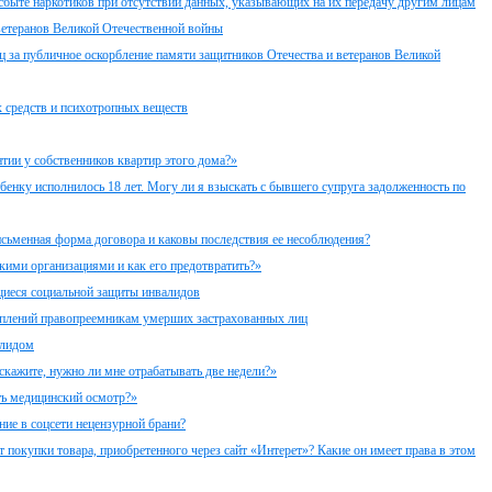
 сбыте наркотиков при отсутствии данных, указывающих на их передачу другим лицам
 ветеранов Великой Отечественной войны
ц за публичное оскорбление памяти защитников Отечества и ветеранов Великой
х средств и психотропных веществ
нтии у собственников квартир этого дома?»
бенку исполнилось 18 лет. Могу ли я взыскать с бывшего супруга задолженность по
исьменная форма договора и каковы последствия ее несоблюдения?
кими организациями и как его предотвратить?»
щиеся социальной защиты инвалидов
оплений правопреемникам умерших застрахованных лиц
алидом
скажите, нужно ли мне отрабатывать две недели?»
ть медицинский осмотр?»
ние в соцсети нецензурной брани?
т покупки товара, приобретенного через сайт «Интерет»? Какие он имеет права в этом