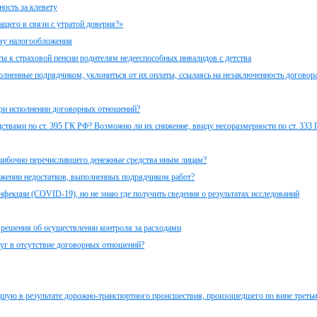
ость за клевету
ащего в связи с утратой доверия?»
ему налогообложения
 к страховой пенсии родителям недееспособных инвалидов с детства
олненные подрядчиком, уклониться от их оплаты, ссылаясь на незаключенность договор
при исполнении договорных отношений?
твами по ст. 395 ГК РФ? Возможно ли их снижение, ввиду несоразмерности по ст. 333
шибочно перечислившего денежные средства иным лицам?
ружении недостатков, выполненных подрядчиком работ?
фекции (COVID-19), но не знаю где получить сведения о результатах исследований
 решения об осуществлении контроля за расходами
уг в отсутствие договорных отношений?
едшую в результате дорожно-транспортного происшествия, произошедшего по вине треть