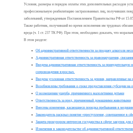
Условия, размеры и порядок оплаты этих дополнительных расходов уст
профессиональную реабилитацию застрахованных лиц, получивших повре
заболеваний, утвержденным Постановлением Правительства РФ от 15.0
Также работник, получивший во время исполнения им трудовых обязанн
вреда (ч. 1 ст. 237 ТК РФ). При этом, необходимо доказать, что морал
В этом разделе:
Об административной ответственности за продажу алкоголя не
Административная ответственность за правонарушения, связанн
Введена административная ответственность за принудительную 
сопровождения взрослых.
Введена уголовная ответственность за деяния, направленные на
Возобновлены требования о сроке предоставления субсидии на 
О возмещении ущерба, причиненного малолетними детьми
Ответственность за вред, причиненный домашними животными
Внесены изменения, касающиеся порядка пребывания в медицинс
Законодатель раскрыл понятие «преступление, совершенное в сф
Защита прокурором интересов государства в сфере закупок для
Изменения в законодательстве об административной ответственн