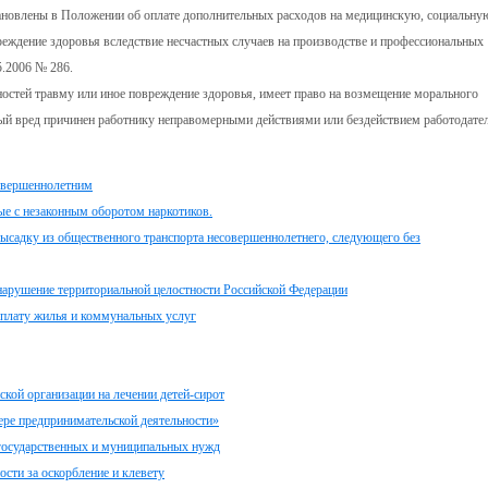
ановлены в Положении об оплате дополнительных расходов на медицинскую, социальну
ждение здоровья вследствие несчастных случаев на производстве и профессиональных
5.2006 № 286.
остей травму или иное повреждение здоровья, имеет право на возмещение морального
ьный вред причинен работнику неправомерными действиями или бездействием работодате
совершеннолетним
ые с незаконным оборотом наркотиков.
высадку из общественного транспорта несовершеннолетнего, следующего без
 нарушение территориальной целостности Российской Федерации
оплату жилья и коммунальных услуг
кой организации на лечении детей-сирот
ере предпринимательской деятельности»
 государственных и муниципальных нужд
ости за оскорбление и клевету