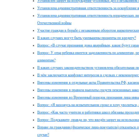
Установлен запрет на возбуждение уголовных дел о незаконном
Установлена административная ответственность за оскорбление
Установлена административная ответственность юридических ли
Отечественной войны
Участие граждан в борьбе с незаконным оборотом наркотически
В каких случаях могут быть уменьшены проценты по кредиту?
Вопрос: «В случае признания дома аварийным, какие будут гара
Вопрос: У отца ребенка имеется задолженность по алиментам, ре
алиментам?
В каких случаях законодательством установлена обязательная п
В чём заключается конфликт интересов в сделках с некоммерчес
Внесены изменения в отдельные акты Правительства РФ, касаю
Внесены изменения в правила выплаты средств пенсионных нак
Внесены изменения во Временный порядок признания лица инв
Вопрос: «Я нахожусь на испытательном сроке и хочу уволиться, 
Вопрос: «Как часто учителя и работники школ обязаны проходи
Вопрос: Подскажите, правда ли, что введён запрет на использова
Вправе ли гражданин (физическое лицо-покупатель) отказаться о
случае?