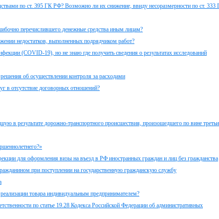
твами по ст. 395 ГК РФ? Возможно ли их снижение, ввиду несоразмерности по ст. 333
шибочно перечислившего денежные средства иным лицам?
ружении недостатков, выполненных подрядчиком работ?
фекции (COVID-19), но не знаю где получить сведения о результатах исследований
 решения об осуществлении контроля за расходами
уг в отсутствие договорных отношений?
едшую в результате дорожно-транспортного происшествия, произошедшего по вине треть
ершеннолетнего?»
екции для оформления визы на въезд в РФ иностранных граждан и лиц без гражданства
гражданином при поступлении на государственную гражданскую службу
а
и реализации товара индивидуальным предпринимателем?
тственности по статье 19.28 Кодекса Российской Федерации об административных