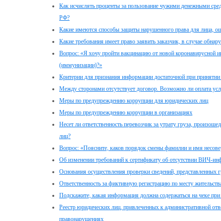
Как исчислять проценты за пользование чужими денежными средс
РФ?
Какие имеются способы защиты нарушенного права для лица, о
Какие требования имеет право заявить заказчик, в случае обна
Вопрос: «Я хочу пройти вакцинацию от новой коронавирусной ин
(иммунизации)?»
Критерии для признания информации достаточной при принятии
Между сторонами отсутствует договор. Возможно ли оплата усл
Меры по предупреждению коррупции для юридических лиц
Меры по предупреждению коррупции в организациях
Несет ли ответственность перевозчик за утрату груза, произош
лиц?
Вопрос: «Поясните, каков порядок смены фамилии и имя несов
Об изменении требований к сертификату об отсутствии ВИЧ-инф
Основания осуществления проверки сведений, представленных 
Ответственность за фиктивную регистрацию по месту жительств
Подскажите, какая информация должна содержаться на чеке пр
Реестр юридических лиц, привлеченных к административной отве
правонарушениях