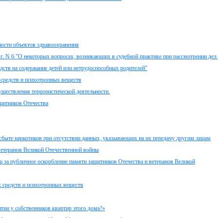
ности объектов здравоохранения
г. N 6 "О некоторых вопросах, возникающих в судебной практике при рассмотрении дел
дств на содержание детей или нетрудоспособных родителей"
 средств и психотропных веществ
уществления террористической деятельности.
ащитников Отечества
 сбыте наркотиков при отсутствии данных, указывающих на их передачу другим лицам
 ветеранов Великой Отечественной войны
ц за публичное оскорбление памяти защитников Отечества и ветеранов Великой
х средств и психотропных веществ
нтии у собственников квартир этого дома?»