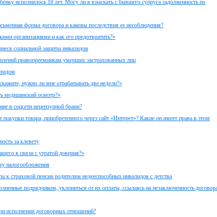
бенку исполнилось 18 лет. Могу ли я взыскать с бывшего супруга задолженность по
исьменная форма договора и каковы последствия ее несоблюдения?
кими организациями и как его предотвратить?»
щиеся социальной защиты инвалидов
оплений правопреемникам умерших застрахованных лиц
алидом
скажите, нужно ли мне отрабатывать две недели?»
ть медицинский осмотр?»
ние в соцсети нецензурной брани?
т покупки товара, приобретенного через сайт «Интерет»? Какие он имеет права в этом
ость за клевету
ащего в связи с утратой доверия?»
ему налогообложения
 к страховой пенсии родителям недееспособных инвалидов с детства
олненные подрядчиком, уклониться от их оплаты, ссылаясь на незаключенность договор
при исполнении договорных отношений?