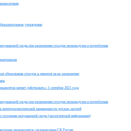
ршеннолетним
образовательном учреждении
 окружающей среды при размещении отходов производства и потребления
 материалов
в образования отходов и лимитов на их размещение
ипа
каментов начнет действовать с 1 сентября 2021 года
 окружающей среды при размещении отходов производства и потребления
к антитеррористической защищенности детских лагерей
 о состоянии окружающей среды (экологической информации)
о которым производится следователями СК России