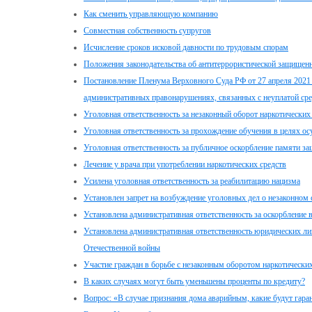
Как сменить управляющую компанию
Совместная собственность супругов
Исчисление сроков исковой давности по трудовым спорам
Положения законодательства об антитеррористической защищен
Постановление Пленума Верховного Суда РФ от 27 апреля 2021 
административных правонарушениях, связанных с неуплатой сре
Уголовная ответственность за незаконный оборот наркотических
Уголовная ответственность за прохождение обучения в целях ос
Уголовная ответственность за публичное оскорбление памяти з
Лечение у врача при употреблении наркотических средств
Усилена уголовная ответственность за реабилитацию нацизма
Установлен запрет на возбуждение уголовных дел о незаконном
Установлена административная ответственность за оскорбление
Установлена административная ответственность юридических ли
Отечественной войны
Участие граждан в борьбе с незаконным оборотом наркотически
В каких случаях могут быть уменьшены проценты по кредиту?
Вопрос: «В случае признания дома аварийным, какие будут гара