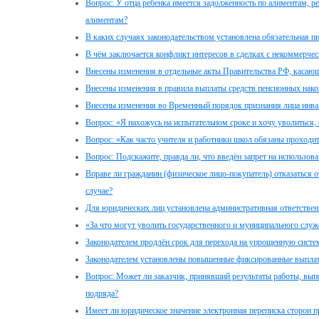
Вопрос: У отца ребенка имеется задолженность по алиментам, ре
алиментам?
В каких случаях законодательством установлена обязательная п
В чём заключается конфликт интересов в сделках с некоммерчес
Внесены изменения в отдельные акты Правительства РФ, касаю
Внесены изменения в правила выплаты средств пенсионных нак
Внесены изменения во Временный порядок признания лица инв
Вопрос: «Я нахожусь на испытательном сроке и хочу уволиться, 
Вопрос: «Как часто учителя и работники школ обязаны проходи
Вопрос: Подскажите, правда ли, что введён запрет на использова
Вправе ли гражданин (физическое лицо-покупатель) отказаться о
случае?
Для юридических лиц установлена административная ответственн
«За что могут уволить государственного и муниципального служ
Законодателем продлён срок для перехода на упрощенную сист
Законодателем установлены повышенные фиксированные выплаты
Вопрос: Может ли заказчик, принявший результаты работы, вып
подряда?
Имеет ли юридическое значение электронная переписка сторон 