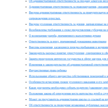
Об административной ответственности за продажу алкоголя не
Административная ответственность за правонарушения, связанн
Введена административная ответственность за принудительную 
сопровождения взрослых.
Введена уголовная ответственность за деяния, направленные на
Возобновлены требования о сроке предоставления субсидии на 
О возмещении ущерба, причиненного малолетними детьми
Ответственность за вред, причиненный домашними животными
Внесены изменения, касающиеся порядка пребывания в медицинс
Законодатель раскрыл понятие «преступление, совершенное в сф
Защита прокурором интересов государства в сфере закупок для
Изменения в законодательстве об административной ответственн
Имущественные права ребенка
Использование общего имущества собственников помещений в 
Особенности исчисления сроков уголовного наказания и его за
Какие документы необходимо собрать родителю (законному пред
Положения закона об определении места жительства детей в случ
Может ли представитель администрации школы со ссылкой на вн
Об ответственности за проведение незаконных публичных масс