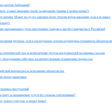
ми зачетом требований?
еть, и какое наказание грозит за нарушение тишины в ночное время?»
де штрафа. Может ли суд его заменить более строгим видом наказания, если я не нашел
есяца)?»
ю миграционного учета иностранных граждан и лиц без гражданства в Российской
полнения договора, если в последующем сторона подтвердила сохранность обязательств
 потребителей газа за необеспечение доступа представителей поставщика газа или
у оборудованию либо иное воспрепятствование ограничению подачи газа
ействий контрагента по исполнению обязательства.
ый оборот наркотиков
твенных преступлений
 плату за оказываемые услуги без согласия собственников?
о, взятое супругом, в период брака?