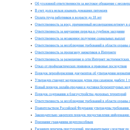
Об уголовной ответственности за жестокое обращение с несове
В счет долга нельзя изымать домашних питомцев
Оплата труда работников в возрасте до 18 лет
Ответственность за вред, причиненный несовершеннолетнему в 
Ответственность за нарушение порядка в судебном заседании
Ответственность за незаконное получение социальных выплат
Ответственность за несоблюдение требований в области охраны
Ответственность за пропаганду наркотиков в Интернете
Ответственность за размещение в сети Интернет экстремистских
Отказ от профилактических прививок и правовые последствия
Порядок переоформления документов об утверждении нормативо
Утвержден стандарт медпомощи детям при сахарном диабете 1 т
Новый порядок онлайн-продажи и доставки безрецептурных меди
Порядок содержания и благоустройства дворовых территорий
Ответственность за несоблюдение требований в области охраны
Правительством Российской Федерации утверждены требования 
Законодательно закреплен порядок предоставления информации
Признание гражданина недееспособным
Расширен перечень преступлений, предварительное следствие п