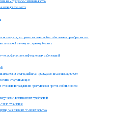
ласия на медицинское вмешательство
льской деятельности
я
сть лекарств, которыми пациент не был обеспечен и приобрел их сам
рых платежей малому и среднему бизнесу
иммунопрофилактике инфекционных заболеваний
ий
инимателя в ежегодный план проведения плановых проверок
езвестно отсутствующим
в отношении гражданина преступления против собственности
 нарушение лицензионных требований
венные отношения
цами, занятыми на сезонных работах