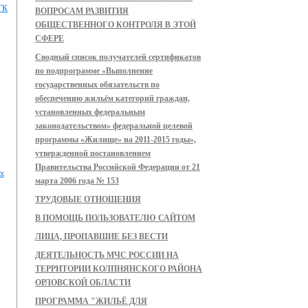
 ГК
ВОПРОСАМ РАЗВИТИЯ
ОБЩЕСТВЕННОГО КОНТРОЛЯ В ЭТОЙ
СФЕРЕ
Сводный список получателей сертификатов
по подпрограмме «Выполнение
государственных обязательств по
обеспечению жильём категорий граждан,
установленных федеральным
законодательством» федеральной целевой
программы «Жилище» на 2011-2015 годы»,
утвержденной постановлением
Правительства Российской Федерации от 21
их
марта 2006 года № 153
ТРУДОВЫЕ ОТНОШЕНИЯ
В ПОМОЩЬ ПОЛЬЗОВАТЕЛЮ САЙТОМ
ЛИЦА, ПРОПАВШИЕ БЕЗ ВЕСТИ
ДЕЯТЕЛЬНОСТЬ МЧС РОССИИ НА
ТЕРРИТОРИИ КОЛПНЯНСКОГО РАЙОНА
ОРЛОВСКОЙ ОБЛАСТИ
ПРОГРАММА "ЖИЛЬЁ ДЛЯ