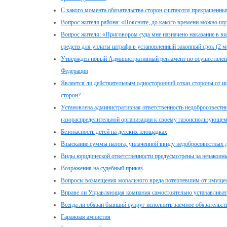
С какого момента обязательства сторон считаются прекращенны
Вопрос жителя района: «Поясните, до какого времени можно шум
Вопрос жителя: «Приговором суда мне назначено наказание в ви
средств для уплаты штрафа в установленный законный срок (2 м
Утвержден новый Административный регламент по осуществлени
Федерации
Является ли действительным односторонний отказ стороны от ис
сторон?
Установлена административная ответственность недобросовестных
газораспределительной организации к своему газоиспользующем
Безопасность детей на детских площадках
Взыскание суммы налога, уплаченной ввиду недобросовестных д
Виды юридической ответственности предусмотрены за незаконн
Возражения на судебный приказ
Вопросы возмещения морального вреда потерпевшим от имущес
Вправе ли Управляющая компания самостоятельно устанавливать
Всегда ли обязан бывший супруг исполнить заемное обязательств
Гаражная амнистия