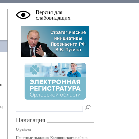
Версия для
слабовидящих
ь
и,
Навигация
О районе
Почетные граждане Колпнянского района