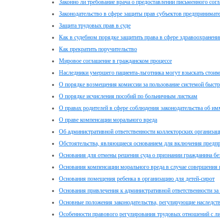
Законно ли требование врача о предоставлении письменного сог
Законодательство в сфере защиты прав субъектов предпринимате
Защита трудовых прав в суде
Как в судебном порядке защитить права в сфере здравоохранени
Как прекратить поручительство
Мировое соглашение в гражданском процессе
Наследники умершего пациента-льготника могут взыскать стоимо
О порядке возмещения комиссии за пользование системой быст
О порядке исчисления пособий по больничным листкам
О правах родителей в сфере соблюдения законодательства об 
О праве компенсации морального вреда
Об административной ответственности коллекторских организац
Обстоятельства, являющиеся основанием для включения предпр
Основания для отмены решения суда о признании гражданина б
Основания компенсации морального вреда в случае совершения 
Основания помещения ребенка в организацию для детей-сирот
Основания привлечения к административной ответственности за
Основные положения законодательства, регулирующие наследст
Особенности правового регулирования трудовых отношений с ли