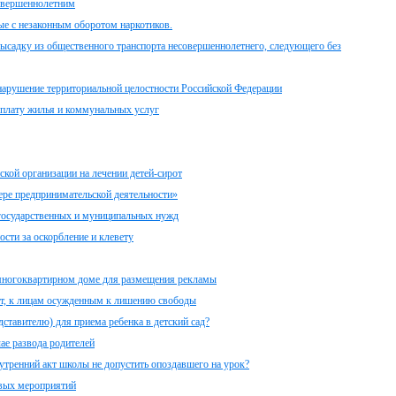
совершеннолетним
ые с незаконным оборотом наркотиков.
высадку из общественного транспорта несовершеннолетнего, следующего без
 нарушение территориальной целостности Российской Федерации
оплату жилья и коммунальных услуг
кой организации на лечении детей-сирот
ере предпринимательской деятельности»
 государственных и муниципальных нужд
ости за оскорбление и клевету
многоквартирном доме для размещения рекламы
чёт, к лицам осужденным к лишению свободы
ставителю) для приема ребенка в детский сад?
ае развода родителей
утренний акт школы не допустить опоздавшего на урок?
овых мероприятий