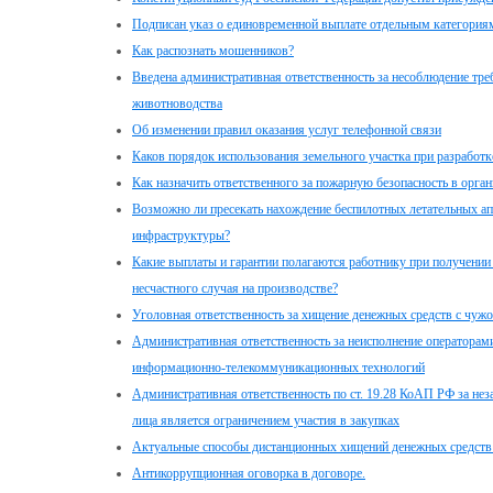
Подписан указ о единовременной выплате отдельным категориям
Как распознать мошенников?
Введена административная ответственность за несоблюдение т
животноводства
Об изменении правил оказания услуг телефонной связи
Каков порядок использования земельного участка при разработк
Как назначить ответственного за пожарную безопасность в орга
Возможно ли пресекать нахождение беспилотных летательных ап
инфраструктуры?
Какие выплаты и гарантии полагаются работнику при получении
несчастного случая на производстве?
Уголовная ответственность за хищение денежных средств с чужо
Административная ответственность за неисполнение операторами
информационно-телекоммуникационных технологий
Административная ответственность по ст. 19.28 КоАП РФ за не
лица является ограничением участия в закупках
Актуальные способы дистанционных хищений денежных средств
Антикоррупционная оговорка в договоре.