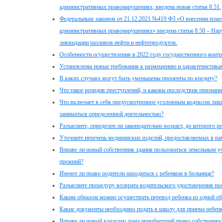
административных правонарушениях, введена новая статья 8.51.
Федеральным законом от 21.12.2021 №419 ФЗ «О внесении изме
административных правонарушениях» введена статья 8.50 – На
ликвидации разливов нефти и нефтепродуктов.
Особенности осуществления в 2022 году государственного контр
Установлены новые требования к размещению и характеристика
В каких случаях могут быть уменьшены проценты по кредиту?
Что такое рецидив преступлений, и каковы последствия признан
Что включает в себя предусмотренное уголовным кодексом лиш
заниматься определенной деятельностью?
Разъясните, определен ли законодательно возраст, до которого р
Уточните перечень медицинских изделий, предоставляемых в ра
Вправе ли новый собственник здания пользоваться земельным уч
прежний?
Имеют ли право родители находиться с ребенком в больнице?
Разъясните процедуру возврата водительского удостоверения по
Каким образом можно осуществить перевод ребенка из одной об
Какие документы необходимо подать в школу для приема ребенка 
Вправе ли новый владелец дома приобретший право собственност