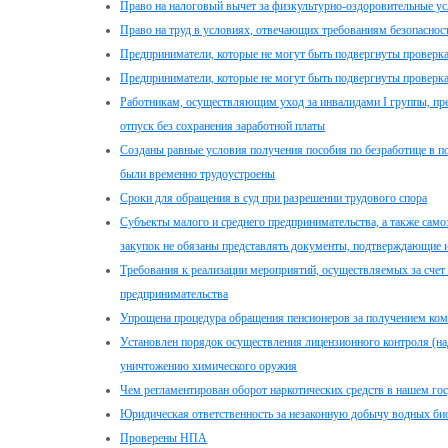
Право на налоговый вычет за физкультурно-оздоровительные ус
Право на труд в условиях, отвечающих требованиям безопаснос
Предприниматели, которые не могут быть подвергнуты проверк
Предприниматели, которые не могут быть подвергнуты проверк
Работникам, осуществляющим уход за инвалидами I группы, пр
отпуск без сохранения заработной платы
Созданы равные условия получения пособия по безработице в п
были временно трудоустроены
Сроки для обращения в суд при разрешении трудового спора
Субъекты малого и среднего предпринимательства, а также само
закупок не обязаны представлять документы, подтверждающие и
Требования к реализации мероприятий, осуществляемых за счет 
предпринимательства
Упрощена процедура обращения пенсионеров за получением комп
Установлен порядок осуществления лицензионного контроля (на
уничтожению химического оружия
Чем регламентирован оборот наркотических средств в нашем гос
Юридическая ответственность за незаконную добычу водных би
Проверены НПА