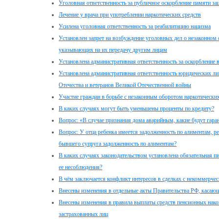
Уголовная ответственность за публичное оскорбление памяти з
Лечение у врача при употреблении наркотических средств
Усилена уголовная ответственность за реабилитацию нацизма
Установлен запрет на возбуждение уголовных дел о незаконном 
указывающих на их передачу другим лицам
Установлена административная ответственность за оскорбление
Установлена административная ответственность юридических ли
Отечества и ветеранов Великой Отечественной войны
Участие граждан в борьбе с незаконным оборотом наркотически
В каких случаях могут быть уменьшены проценты по кредиту?
Вопрос: «В случае признания дома аварийным, какие будут гара
Вопрос: У отца ребенка имеется задолженность по алиментам, ре
бывшего супруга задолженность по алиментам?
В каких случаях законодательством установлена обязательная п
ее несоблюдения?
В чём заключается конфликт интересов в сделках с некоммерчес
Внесены изменения в отдельные акты Правительства РФ, касаю
Внесены изменения в правила выплаты средств пенсионных на
застрахованных лиц