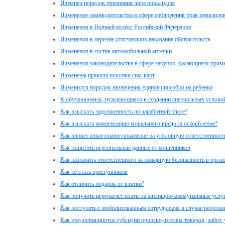
Изменен порядок признания лица инвалидом
Изменение законодательства в сфере соблюдения прав инвалидо
Изменения в Водный кодекс Российской Федерации
Изменения в перечне отягчающих наказание обстоятельств
Изменения в состав автомобильной аптечки
Изменения законодательства в сфере закупок, касающиеся прим
Изменены правила покупки сим-карт
Изменился порядок назначения единого пособия на ребенка
К обучающимся, нуждающимся в создании специальных условий
Как взыскать задолженность по заработной плате?
Как взыскать компенсацию морального вреда за оскорбление?
Как влияет алкогольное опьянение на уголовную ответственност
Как защитить персональные данные от мошенников
Как назначить ответственного за пожарную безопасность в орга
Как не стать преступником
Как отличить подарок от взятки?
Как получить перерасчет платы за жилищно-коммунальные услуг
Как поступить с мобилизованным сотрудником в случае реорган
Как предоставляются субсидии производителям товаров, работ, 