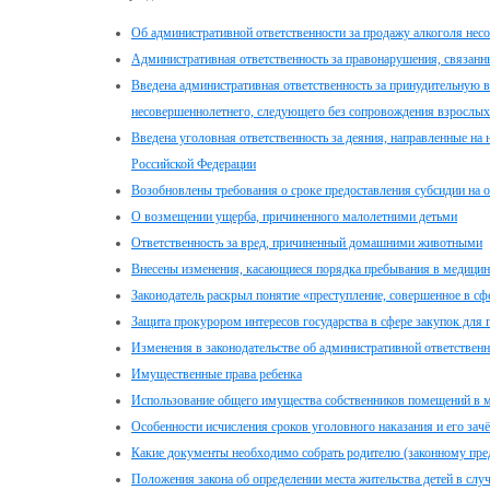
Об административной ответственности за продажу алкоголя не
Административная ответственность за правонарушения, связанн
Введена административная ответственность за принудительную 
несовершеннолетнего, следующего без сопровождения взрослых
Введена уголовная ответственность за деяния, направленные на
Российской Федерации
Возобновлены требования о сроке предоставления субсидии на 
О возмещении ущерба, причиненного малолетними детьми
Ответственность за вред, причиненный домашними животными
Внесены изменения, касающиеся порядка пребывания в медицинс
Законодатель раскрыл понятие «преступление, совершенное в сф
Защита прокурором интересов государства в сфере закупок для
Изменения в законодательстве об административной ответственн
Имущественные права ребенка
Использование общего имущества собственников помещений в 
Особенности исчисления сроков уголовного наказания и его за
Какие документы необходимо собрать родителю (законному пред
Положения закона об определении места жительства детей в случ