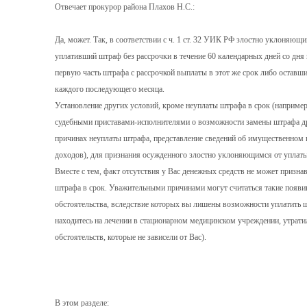
Отвечает прокурор района Плахов Н.С.:
Да, может. Так, в соответствии с ч. 1 ст. 32 УИК РФ злостно уклоняющ
уплативший штраф без рассрочки в течение 60 календарных дней со дня
первую часть штрафа с рассрочкой выплаты в этот же срок либо оставши
каждого последующего месяца.
Установление других условий, кроме неуплаты штрафа в срок (наприме
судебными приставами-исполнителями о возможности замены штрафа дру
причинах неуплаты штрафа, представление сведений об имущественном 
доходов), для признания осужденного злостно уклоняющимся от уплаты 
Вместе с тем, факт отсутствия у Вас денежных средств не может призн
штрафа в срок. Уважительными причинами могут считаться такие появи
обстоятельства, вследствие которых вы лишены возможности уплатить ш
находитесь на лечении в стационарном медицинском учреждении, утрати
обстоятельств, которые не зависели от Вас).
В этом разделе: