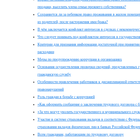
продажи, выселить члена семьи прежнего собственника?
Сохраняется ли за ребенком право проживания в жилом помещени
из родителей, после расторжения ими брака?
В чём заключается конфликт интересов в сделках с некоммерчес
Что следует понимать под конфликтом интересов в государстве
Критерии для признания информации достаточной при принятии 
расходами
Меры по предупреждению коррупции в организациях
Основания осуществления проверки сведений, представленных 
гражданскую службу
Особенности привлечения работников к дисциплинарной ответст
правонарушений
Роль граждан в борьбе с коррупцией
«Как оформить сообщение о заключении трудового договора с
«За что могут уволить государственного и муниципального служ
Участие в системе страхования вкладов в соответствии с Федер
страховании вкладов физических лиц в банках Российской Феде
Всем гражданам, работающим по трудовому договору