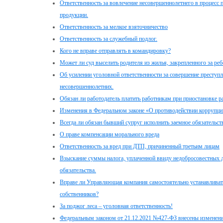
Ответственность за вовлечение несовершеннолетнего в процесс 
продукции.
Ответственность за мелкое взяточничество
Ответственность за служебный подлог.
Кого не вправе отправлять в командировку?
Может ли суд выселить родителя из жилья, закрепленного за реб
Об усилении уголовной ответственности за совершение преступ
несовершеннолетних.
Обязан ли работодатель платить работникам при приостановке р
Изменения в Федеральном законе «О противодействии коррупци
Всегда ли обязан бывший супруг исполнить заемное обязательств
О праве компенсации морального вреда
Ответственность за вред при ДТП, причиненный третьим лицам
Взыскание суммы налога, уплаченной ввиду недобросовестных д
обязательства.
Вправе ли Управляющая компания самостоятельно устанавливать
собственников?
За поджог леса – уголовная ответственность!
Федеральным законом от 21.12.2021 №427-ФЗ внесены изменени