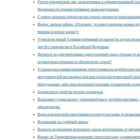
Реестр юридических лиц, привлеченных к административной отве
Федерации об административных правонарушениях
С какого момента обязательства сторон считаются прекращенны
Вопрос жителя района: «Поясните, до какого времени можно шум
тишины в ночное время?»
Утвержден новый Административный регламент по осуществлен
лиц без гражданства в Российской Федерации
Является ли действительным односторонний отказ стороны от и
подтвердила сохранность обязательств сторон?
Установлена административная ответственность недобросовестны
представителей поставщика газа или газораспределительной ор
оборудованию либо иное воспрепятствование ограничению подач
Безопасность детей на детских площадках
Взыскание суммы налога, уплаченной ввиду недобросовестных д
обязательства.
Виды юридической ответственности предусмотрены за незаконн
Возражения на судебный приказ
Вопросы возмещения морального вреда потерпевшим от имущес
Вправе ли Управляющая компания самостоятельно устанавливать