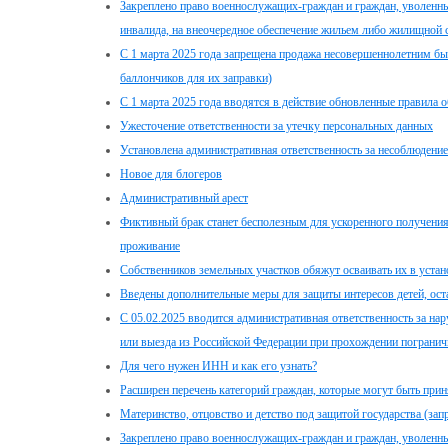
Закреплено право военнослужащих-граждан и граждан, уволенн
инвалида, на внеочередное обеспечение жильем либо жилищной 
С 1 марта 2025 года запрещена продажа несовершеннолетним быт
баллончиков для их заправки)
С 1 марта 2025 года вводятся в действие обновленные правила 
Ужесточение ответственности за утечку персональных данных
Установлена административная ответственность за несоблюден
Новое для блогеров
Административный арест
Фиктивный брак станет бесполезным для ускоренного получени
проживание
Собственников земельных участков обяжут осваивать их в уста
Введены дополнительные меры для защиты интересов детей, ост
С 05.02.2025 вводится административная ответственность за н
или выезда из Российской Федерации при прохождении погранич
Для чего нужен ИНН и как его узнать?
Расширен перечень категорий граждан, которые могут быть при
Материнство, отцовство и детство под защитой государства (зап
Закреплено право военнослужащих-граждан и граждан, уволенн