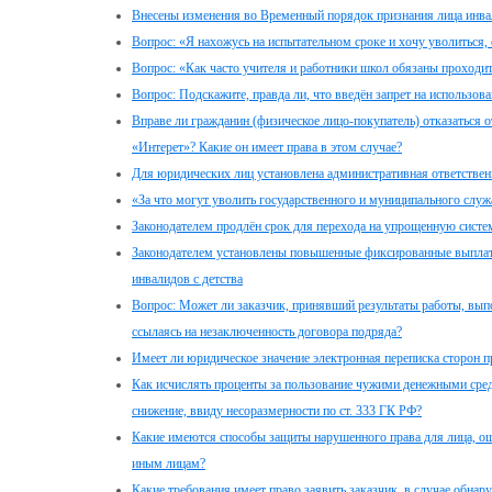
Внесены изменения во Временный порядок признания лица инв
Вопрос: «Я нахожусь на испытательном сроке и хочу уволиться, 
Вопрос: «Как часто учителя и работники школ обязаны проходи
Вопрос: Подскажите, правда ли, что введён запрет на использова
Вправе ли гражданин (физическое лицо-покупатель) отказаться о
«Интерет»? Какие он имеет права в этом случае?
Для юридических лиц установлена административная ответственн
«За что могут уволить государственного и муниципального служ
Законодателем продлён срок для перехода на упрощенную сист
Законодателем установлены повышенные фиксированные выплат
инвалидов с детства
Вопрос: Может ли заказчик, принявший результаты работы, вып
ссылаясь на незаключенность договора подряда?
Имеет ли юридическое значение электронная переписка сторон 
Как исчислять проценты за пользование чужими денежными сред
снижение, ввиду несоразмерности по ст. 333 ГК РФ?
Какие имеются способы защиты нарушенного права для лица, о
иным лицам?
Какие требования имеет право заявить заказчик, в случае обна