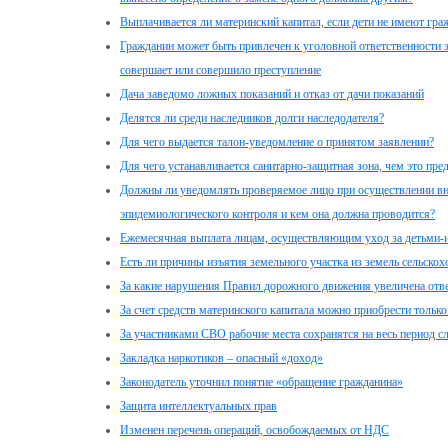
Выплачивается ли материнский капитал, если дети не имеют гра
Гражданин может быть привлечен к уголовной ответственности за
совершает или совершило преступление
Дача заведомо ложных показаний и отказ от дачи показаний
Делятся ли среди наследников долги наследодателя?
Для чего выдается талон-уведомление о принятом заявлении?
Для чего устанавливается санитарно-защитная зона, чем это пре
Должны ли уведомлять проверяемое лицо при осуществлении вн
эпидемиологического контроля и кем она должна проводится?
Ежемесячная выплата лицам, осуществляющим уход за детьми-
Есть ли причины изъятия земельного участка из земель сельскох
За какие нарушения Правил дорожного движения увеличена отве
За счет средств материнского капитала можно приобрести толь
За участниками СВО рабочие места сохранятся на весь период 
Закладка наркотиков – опасный «доход»
Законодатель уточнил понятие «обращение гражданина»
Защита интеллектуальных прав
Изменен перечень операций, освобождаемых от НДС