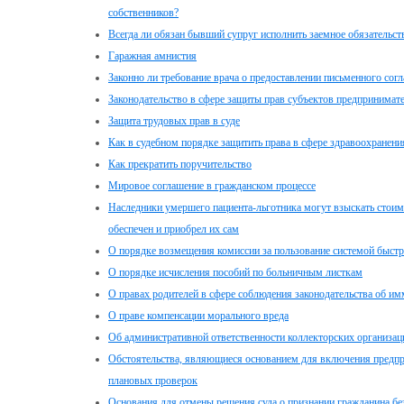
собственников?
Всегда ли обязан бывший супруг исполнить заемное обязательств
Гаражная амнистия
Законно ли требование врача о предоставлении письменного сог
Законодательство в сфере защиты прав субъектов предпринимате
Защита трудовых прав в суде
Как в судебном порядке защитить права в сфере здравоохранени
Как прекратить поручительство
Мировое соглашение в гражданском процессе
Наследники умершего пациента-льготника могут взыскать стоим
обеспечен и приобрел их сам
О порядке возмещения комиссии за пользование системой быст
О порядке исчисления пособий по больничным листкам
О правах родителей в сфере соблюдения законодательства об 
О праве компенсации морального вреда
Об административной ответственности коллекторских организац
Обстоятельства, являющиеся основанием для включения предпр
плановых проверок
Основания для отмены решения суда о признании гражданина б