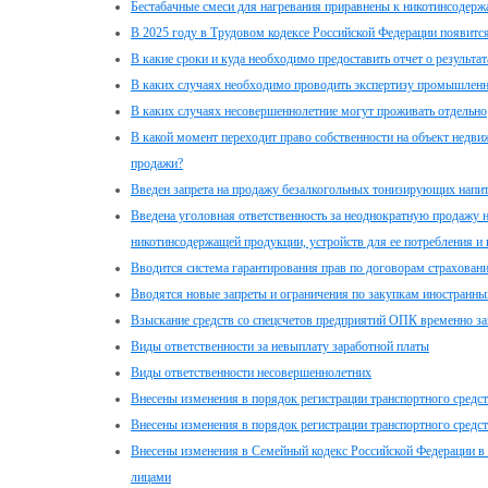
Бестабачные смеси для нагревания приравнены к никотинсодер
В 2025 году в Трудовом кодексе Российской Федерации появится
В какие сроки и куда необходимо предоставить отчет о результа
В каких случаях необходимо проводить экспертизу промышленн
В каких случаях несовершеннолетние могут проживать отдельно
В какой момент переходит право собственности на объект недв
продажи?
Введен запрета на продажу безалкогольных тонизирующих напи
Введена уголовная ответственность за неоднократную продажу 
никотинсодержащей продукции, устройств для ее потребления и
Вводится система гарантирования прав по договорам страхован
Вводятся новые запреты и ограничения по закупкам иностранны
Взыскание средств со спецсчетов предприятий ОПК временно з
Виды ответственности за невыплату заработной платы
Виды ответственности несовершеннолетних
Внесены изменения в порядок регистрации транспортного средс
Внесены изменения в порядок регистрации транспортного средс
Внесены изменения в Семейный кодекс Российской Федерации в 
лицами