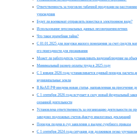
Ответственность за торговлю табачной продукции на расстоянии
учреждения
Будет ли военкомат отправлять повестки в электронном виде?
Использование персональных данных несовершеннолетних
Что такое врачебная тайна?
С 01.01.2025 для покупки жилого помещения за счет средств ма
его пригодности для проживания
Может ли работодатель устанавливать видеонаблюдение на объе
Минимальный размер оплаты труда в 2025 году
С 1 января 2026 года устанавливается единый порядок расчета а
муниципальные земли
В КоАП РФ введена новая статья, направленная на пресечение 
С 1 сентября 2026 года вступает в силу новый федеральный зак
охранной деятельности
Установлена ответственность за организацию деятельности по п
заведомо подложных счетов-фактур иналоговых деклараций
Порядок подачи в суд заявления о выдаче судебного приказа
С 1 сентября 2024 года ситуация для должников резко улучшила