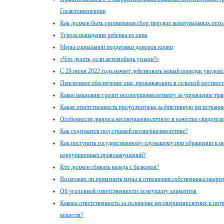
Госавтоинспекции
Как должен быть организован сбор твердых коммунальных отхо
Угроза выпадения ребенка из окна
Меры социальной поддержки доноров крови
«Что делать, если автомобиль угнали?»
С 29 июня 2022 года начнет действовать новый порядок уведо
Пенсионное обеспечение лиц, проживающих в сельской местност
Какое наказание грозит несовершеннолетнему за управление тр
Какая ответственность предусмотрена за фиктивную регистраци
Особенности допроса несовершеннолетнего в качестве свидетел
Как содержатся под стражей несовершеннолетние?
Как поступить государственному служащему при обращении к не
коррупционных правонарушений?
Кто должен сбивать наледь с балконов?
Возможно ли применить меры в отношении собственника кварт
Об уголовной ответственности за неуплату алиментов
Какова ответственность за склонение несовершеннолетних к по
веществ?