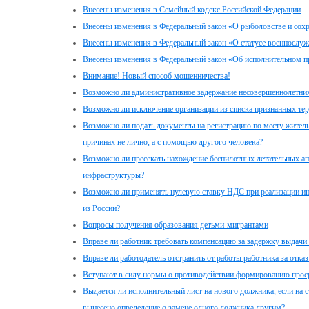
Внесены изменения в Семейный кодекс Российской Федерации
Внесены изменения в Федеральный закон «О рыболовстве и сох
Внесены изменения в Федеральный закон «О статусе военнослу
Внесены изменения в Федеральный закон «Об исполнительном п
Внимание! Новый способ мошенничества!
Возможно ли административное задержание несовершеннолетни
Возможно ли исключение организации из списка признанных те
Возможно ли подать документы на регистрацию по месту житель
причинах не лично, а с помощью другого человека?
Возможно ли пресекать нахождение беспилотных летательных ап
инфраструктуры?
Возможно ли применять нулевую ставку НДС при реализации и
из России?
Вопросы получения образования детьми-мигрантами
Вправе ли работник требовать компенсацию за задержку выдачи
Вправе ли работодатель отстранить от работы работника за отка
Вступают в силу нормы о противодействии формированию проср
Выдается ли исполнительный лист на нового должника, если на 
вынесено определение о замене одного должника другим?