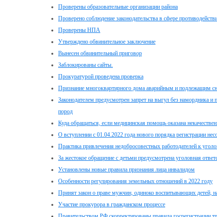
Проверены образовательные организации района
Проверено соблюдение законодательства в сфере противодейств
Проверены НПА
Утверждено обвинительное заключение
Вынесен обвинительный приговор
Заблокированы сайты.
Прокуратурой проведена проверка
Признание многоквартирного дома аварийным и подлежащим с
Законодателем предусмотрен запрет на выгул без намордника и 
пород
Куда обращаться, если медицинская помощь оказана некачестве
О вступлении с 01.04.2022 года нового порядка регистрации не
Практика привлечения недобросовестных работодателей к уголо
За жестокое обращение с детьми предусмотрена уголовная ответ
Установлены новые правила признания лица инвалидом
Особенности регулирования земельных отношений в 2022 году
Принят закон о праве мужчин, одиноко воспитывающих детей, 
Участие прокурора в гражданском процессе
Правительством РФ скорректированы правила госрегистрации тр