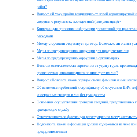
работ?
Вопрос: «Я хочу пройти вакцинацию от новой коронавирусной и
сведения о результатах исследований (иммунизации)?»
Критерии для признания информации достаточной при принятии 
расходами
Между сторонами отсутствует договор. Возможно ли оплата усл
Меры по предупреждению коррупции для юридических лиц
Меры по предупреждению коррупции в организациях
Несет ли ответственность перевозчик за утрату груза, произош
происшествия, произошедшего по вине третьих лиц?
Вопрос: «Поясните, каков порядок смены фамилии и имя несов
Об изменении требований к сертификату об отсутствии ВИЧ-ин
иностранных граждан и лиц без гражданства
Основания осуществления проверки сведений, представленных 
гражданскую службу
Ответственность за фиктивную регистрацию по месту жительств
Подскажите, какая информация должна содержаться на чеке при
предпринимателем?