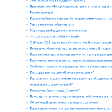
Участие прокурора в гражданском процессе
Правительством РФ скорректированы правила госрегистрации тр
Госавтоинспекции
Как должен быть организован сбор твердых коммунальных отхо
Угроза выпадения ребенка из окна
Меры социальной поддержки доноров крови
«Что делать, если автомобиль угнали?»
С 29 июня 2022 года начнет действовать новый порядок уведо
Пенсионное обеспечение лиц, проживающих в сельской местност
Какое наказание грозит несовершеннолетнему за управление тр
Какая ответственность предусмотрена за фиктивную регистраци
Особенности допроса несовершеннолетнего в качестве свидетел
Как содержатся под стражей несовершеннолетние?
Как поступить государственному служащему при обращении к не
коррупционных правонарушений?
Кто должен сбивать наледь с балконов?
Возможно ли применить меры в отношении собственника кварт
Об уголовной ответственности за неуплату алиментов
Какова ответственность за склонение несовершеннолетних к по