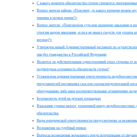
С какого момента обязательства сторон считаются прекращенны
Вопрос жителя района: «Поясните, до какого времени можно шум
тишины в ночное время?»
Вопрос жителя: «Приговором суда мне назначено наказание в ви
строгим видом наказания, если я не нашел средств для уплаты 
месяца)?»
Утвержден новый Административный регламент по осуществлен
лиц без гражданства в Российской Федерации
Является ли действительным односторонний отказ стороны от и
подтвердила сохранность обязательств сторон?
Установлена административная ответственность недобросовестны
представителей поставщика газа или газораспределительной ор
оборудованию либо иное воспрепятствование ограничению подач
Безопасность детей на детских площадках
Взыскание суммы налога, уплаченной ввиду недобросовестных д
обязательства.
Виды юридической ответственности предусмотрены за незаконн
Возражения на судебный приказ
Вопросы возмещения морального вреда потерпевшим от имущес