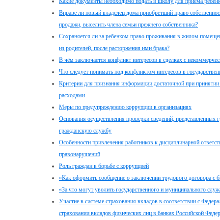
Какие документы необходимо подать в школу для приема ребенка 
Вправе ли новый владелец дома приобретший право собственност
продажи, выселить члена семьи прежнего собственника?
Сохраняется ли за ребенком право проживания в жилом помещени
из родителей, после расторжения ими брака?
В чём заключается конфликт интересов в сделках с некоммерчес
Что следует понимать под конфликтом интересов в государстве
Критерии для признания информации достаточной при принятии 
расходами
Меры по предупреждению коррупции в организациях
Основания осуществления проверки сведений, представленных 
гражданскую службу
Особенности привлечения работников к дисциплинарной ответст
правонарушений
Роль граждан в борьбе с коррупцией
«Как оформить сообщение о заключении трудового договора с
«За что могут уволить государственного и муниципального служ
Участие в системе страхования вкладов в соответствии с Федер
страховании вкладов физических лиц в банках Российской Феде