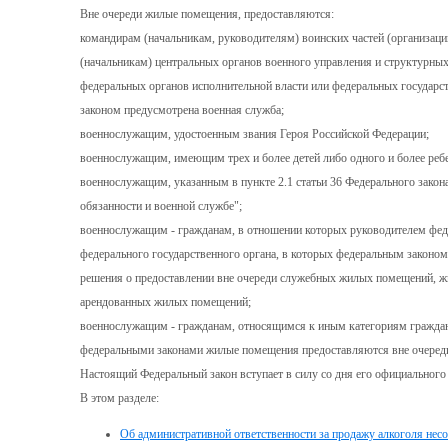
Вне очереди жилые помещения, предоставляются:
командирам (начальникам, руководителям) воинских частей (организаци
(начальникам) центральных органов военного управления и структурны
федеральных органов исполнительной власти или федеральных государс
законом предусмотрена военная служба;
военнослужащим, удостоенным звания Героя Российской Федерации;
военнослужащим, имеющим трех и более детей либо одного и более реб
военнослужащим, указанным в пункте 2.1 статьи 36 Федерального закона
обязанности и военной службе";
военнослужащим - гражданам, в отношении которых руководителем феде
федерального государственного органа, в которых федеральным законо
решения о предоставлении вне очереди служебных жилых помещений, 
арендованных жилых помещений;
военнослужащим - гражданам, относящимся к иным категориям граждан
федеральными законами жилые помещения предоставляются вне очереди
Настоящий Федеральный закон вступает
в силу со дня его официального
В этом разделе:
Об административной ответственности за продажу алкоголя не