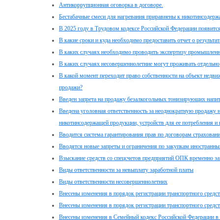
Антикоррупционная оговорка в договоре.
Бестабачные смеси для нагревания приравнены к никотинсодер
В 2025 году в Трудовом кодексе Российской Федерации появится
В какие сроки и куда необходимо предоставить отчет о результа
В каких случаях необходимо проводить экспертизу промышленн
В каких случаях несовершеннолетние могут проживать отдельно
В какой момент переходит право собственности на объект недв
продажи?
Введен запрета на продажу безалкогольных тонизирующих напи
Введена уголовная ответственность за неоднократную продажу 
никотинсодержащей продукции, устройств для ее потребления и
Вводится система гарантирования прав по договорам страхован
Вводятся новые запреты и ограничения по закупкам иностранны
Взыскание средств со спецсчетов предприятий ОПК временно з
Виды ответственности за невыплату заработной платы
Виды ответственности несовершеннолетних
Внесены изменения в порядок регистрации транспортного средс
Внесены изменения в порядок регистрации транспортного средс
Внесены изменения в Семейный кодекс Российской Федерации в 