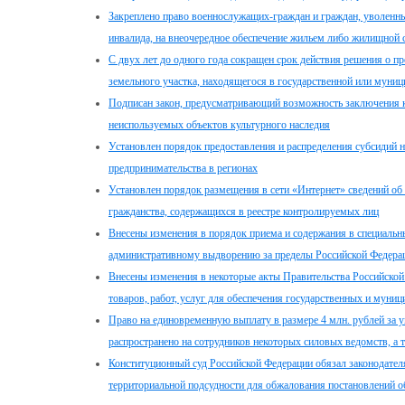
Закреплено право военнослужащих-граждан и граждан, уволенн
инвалида, на внеочередное обеспечение жильем либо жилищной 
С двух лет до одного года сокращен срок действия решения о п
земельного участка, находящегося в государственной или муниц
Подписан закон, предусматривающий возможность заключения 
неиспользуемых объектов культурного наследия
Установлен порядок предоставления и распределения субсидий н
предпринимательства в регионах
Установлен порядок размещения в сети «Интернет» сведений об
гражданства, содержащихся в реестре контролируемых лиц
Внесены изменения в порядок приема и содержания в специал
административному выдворению за пределы Российской Федера
Внесены изменения в некоторые акты Правительства Российской
товаров, работ, услуг для обеспечения государственных и муни
Право на единовременную выплату в размере 4 млн. рублей за у
распространено на сотрудников некоторых силовых ведомств, а
Конституционный суд Российской Федерации обязал законодателя
территориальной подсудности для обжалования постановлений 