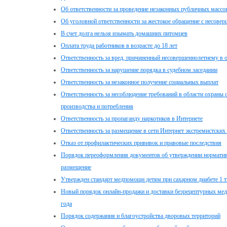
Об ответственности за проведение незаконных публичных масс
Об уголовной ответственности за жестокое обращение с несове
В счет долга нельзя изымать домашних питомцев
Оплата труда работников в возрасте до 18 лет
Ответственность за вред, причиненный несовершеннолетнему в 
Ответственность за нарушение порядка в судебном заседании
Ответственность за незаконное получение социальных выплат
Ответственность за несоблюдение требований в области охран
производства и потребления
Ответственность за пропаганду наркотиков в Интернете
Ответственность за размещение в сети Интернет экстремистских
Отказ от профилактических прививок и правовые последствия
Порядок переоформления документов об утверждении нормативо
размещение
Утвержден стандарт медпомощи детям при сахарном диабете 1 т
Новый порядок онлайн-продажи и доставки безрецептурных меди
года
Порядок содержания и благоустройства дворовых территорий