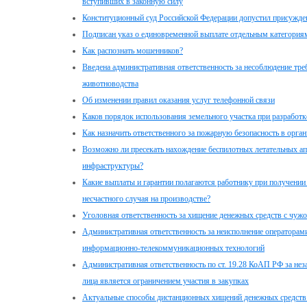
вступивших в законную силу
Конституционный суд Российской Федерации допустил присужден
Подписан указ о единовременной выплате отдельным категориям
Как распознать мошенников?
Введена административная ответственность за несоблюдение т
животноводства
Об изменении правил оказания услуг телефонной связи
Каков порядок использования земельного участка при разработк
Как назначить ответственного за пожарную безопасность в орга
Возможно ли пресекать нахождение беспилотных летательных ап
инфраструктуры?
Какие выплаты и гарантии полагаются работнику при получении
несчастного случая на производстве?
Уголовная ответственность за хищение денежных средств с чужо
Административная ответственность за неисполнение операторами
информационно-телекоммуникационных технологий
Административная ответственность по ст. 19.28 КоАП РФ за не
лица является ограничением участия в закупках
Актуальные способы дистанционных хищений денежных средств