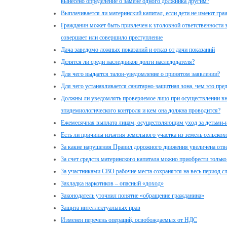
вынесено определение о замене одного должника другим?
Выплачивается ли материнский капитал, если дети не имеют гра
Гражданин может быть привлечен к уголовной ответственности за
совершает или совершило преступление
Дача заведомо ложных показаний и отказ от дачи показаний
Делятся ли среди наследников долги наследодателя?
Для чего выдается талон-уведомление о принятом заявлении?
Для чего устанавливается санитарно-защитная зона, чем это пре
Должны ли уведомлять проверяемое лицо при осуществлении вн
эпидемиологического контроля и кем она должна проводится?
Ежемесячная выплата лицам, осуществляющим уход за детьми-
Есть ли причины изъятия земельного участка из земель сельскох
За какие нарушения Правил дорожного движения увеличена отве
За счет средств материнского капитала можно приобрести толь
За участниками СВО рабочие места сохранятся на весь период 
Закладка наркотиков – опасный «доход»
Законодатель уточнил понятие «обращение гражданина»
Защита интеллектуальных прав
Изменен перечень операций, освобождаемых от НДС