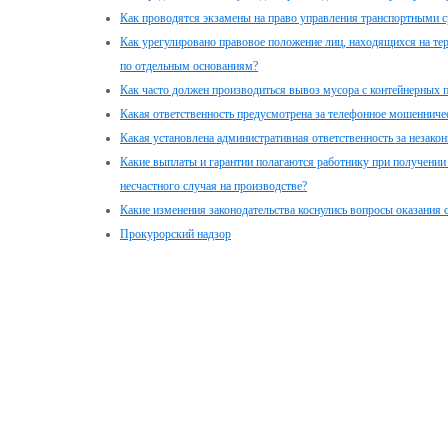
Как проводятся экзамены на право управления транспортными с
Как урегулировано правовое положение лиц, находящихся на те
по отдельным основаниям?
Как часто должен производиться вывоз мусора с контейнерных 
Какая ответственность предусмотрена за телефонное мошенниче
Какая установлена административная ответственность за незако
Какие выплаты и гарантии полагаются работнику при получении
несчастного случая на производстве?
Какие изменения законодательства коснулись вопросы оказания
Прокурорский надзор