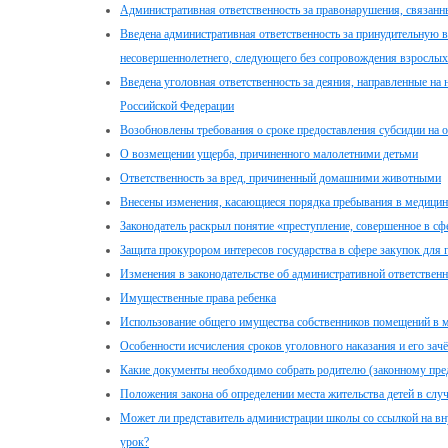
Административная ответственность за правонарушения, связанн
Введена административная ответственность за принудительную 
несовершеннолетнего, следующего без сопровождения взрослых
Введена уголовная ответственность за деяния, направленные на
Российской Федерации
Возобновлены требования о сроке предоставления субсидии на 
О возмещении ущерба, причиненного малолетними детьми
Ответственность за вред, причиненный домашними животными
Внесены изменения, касающиеся порядка пребывания в медицинс
Законодатель раскрыл понятие «преступление, совершенное в сф
Защита прокурором интересов государства в сфере закупок для
Изменения в законодательстве об административной ответственн
Имущественные права ребенка
Использование общего имущества собственников помещений в 
Особенности исчисления сроков уголовного наказания и его за
Какие документы необходимо собрать родителю (законному пред
Положения закона об определении места жительства детей в случ
Может ли представитель администрации школы со ссылкой на вн
урок?