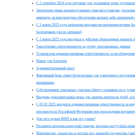
С 1 сентября 2024 года ситуация для должников резко улучшила
Закреплено право военнослужащих-граждан и граждан, уволенн
инвалида, на внеочередное обеспечение жильем либо жилищной 
С 1 марта 2025 года запрещена продажа несовершеннолетним быт
баллончиков для их заправки)
С 1 марта 2025 года вводятся в действие обновленные правила 
Ужесточение ответственности за утечку персональных данных
Установлена административная ответственность за несоблюден
Новое для блогеров
Административный арест
Фиктивный брак станет бесполезным для ускоренного получени
проживание
Собственников земельных участков обяжут осваивать их в уста
Введены дополнительные меры для защиты интересов детей, ост
С 05.02.2025 вводится административная ответственность за н
или выезда из Российской Федерации при прохождении погранич
Для чего нужен ИНН и как его узнать?
Расширен перечень категорий граждан, которые могут быть при
Материнство, отцовство и детство под защитой государства (зап