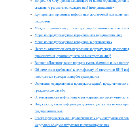
Вопрос: «Я хочу пройти вакцинацию от новой коронавирусной и
сведения о результатах исследований (иммунизации)?»
Критерии для признания информации достаточной при принятии 
расходами
Между сторонами отсутствует договор. Возможно ли оплата усл
Меры по предупреждению коррупции для юридических лиц
Меры по предупреждению коррупции в организациях
Несет ли ответственность перевозчик за утрату груза, произош
происшествия, произошедшего по вине третьих лиц?
Вопрос: «Поясните, каков порядок смены фамилии и имя несов
Об изменении требований к сертификату об отсутствии ВИЧ-ин
иностранных граждан и лиц без гражданства
Основания осуществления проверки сведений, представленных 
гражданскую службу
Ответственность за фиктивную регистрацию по месту жительств
Подскажите, какая информация должна содержаться на чеке при
предпринимателем?
Реестр юридических лиц, привлеченных к административной отве
Федерации об административных правонарушениях