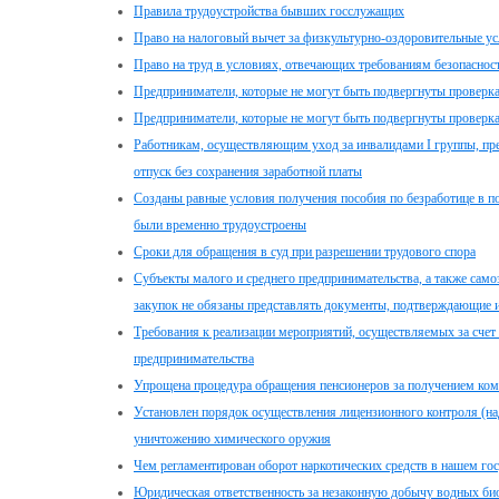
Правила трудоустройства бывших госслужащих
Право на налоговый вычет за физкультурно-оздоровительные ус
Право на труд в условиях, отвечающих требованиям безопаснос
Предприниматели, которые не могут быть подвергнуты проверк
Предприниматели, которые не могут быть подвергнуты проверк
Работникам, осуществляющим уход за инвалидами I группы, пр
отпуск без сохранения заработной платы
Созданы равные условия получения пособия по безработице в п
были временно трудоустроены
Сроки для обращения в суд при разрешении трудового спора
Субъекты малого и среднего предпринимательства, а также само
закупок не обязаны представлять документы, подтверждающие и
Требования к реализации мероприятий, осуществляемых за счет 
предпринимательства
Упрощена процедура обращения пенсионеров за получением комп
Установлен порядок осуществления лицензионного контроля (на
уничтожению химического оружия
Чем регламентирован оборот наркотических средств в нашем гос
Юридическая ответственность за незаконную добычу водных би