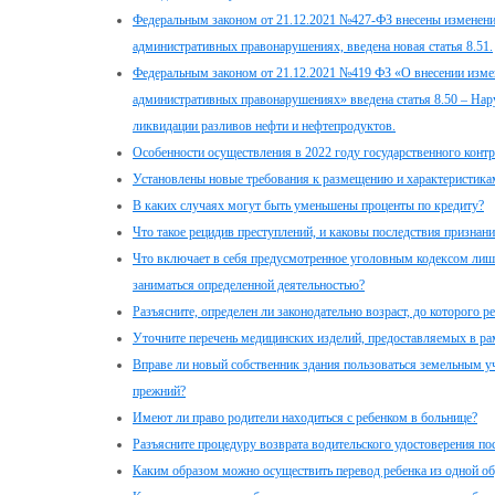
Федеральным законом от 21.12.2021 №427-ФЗ внесены изменени
административных правонарушениях, введена новая статья 8.51.
Федеральным законом от 21.12.2021 №419 ФЗ «О внесении изме
административных правонарушениях» введена статья 8.50 – На
ликвидации разливов нефти и нефтепродуктов.
Особенности осуществления в 2022 году государственного контр
Установлены новые требования к размещению и характеристика
В каких случаях могут быть уменьшены проценты по кредиту?
Что такое рецидив преступлений, и каковы последствия признан
Что включает в себя предусмотренное уголовным кодексом лиш
заниматься определенной деятельностью?
Разъясните, определен ли законодательно возраст, до которого р
Уточните перечень медицинских изделий, предоставляемых в ра
Вправе ли новый собственник здания пользоваться земельным уч
прежний?
Имеют ли право родители находиться с ребенком в больнице?
Разъясните процедуру возврата водительского удостоверения по
Каким образом можно осуществить перевод ребенка из одной об