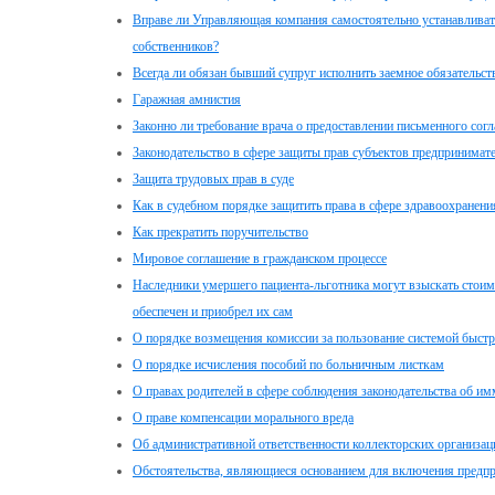
Вправе ли Управляющая компания самостоятельно устанавливать
собственников?
Всегда ли обязан бывший супруг исполнить заемное обязательств
Гаражная амнистия
Законно ли требование врача о предоставлении письменного сог
Законодательство в сфере защиты прав субъектов предпринимате
Защита трудовых прав в суде
Как в судебном порядке защитить права в сфере здравоохранени
Как прекратить поручительство
Мировое соглашение в гражданском процессе
Наследники умершего пациента-льготника могут взыскать стоим
обеспечен и приобрел их сам
О порядке возмещения комиссии за пользование системой быст
О порядке исчисления пособий по больничным листкам
О правах родителей в сфере соблюдения законодательства об 
О праве компенсации морального вреда
Об административной ответственности коллекторских организац
Обстоятельства, являющиеся основанием для включения предпр