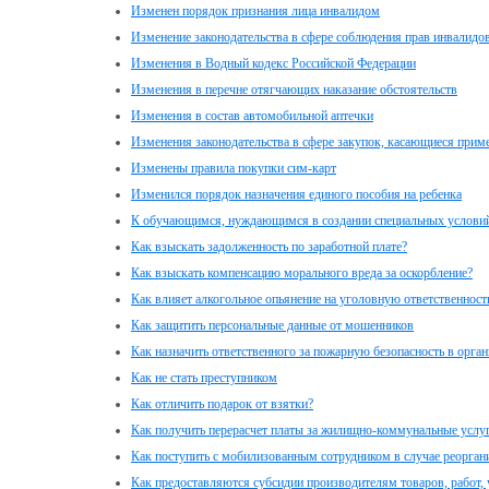
Изменен порядок признания лица инвалидом
Изменение законодательства в сфере соблюдения прав инвалидо
Изменения в Водный кодекс Российской Федерации
Изменения в перечне отягчающих наказание обстоятельств
Изменения в состав автомобильной аптечки
Изменения законодательства в сфере закупок, касающиеся прим
Изменены правила покупки сим-карт
Изменился порядок назначения единого пособия на ребенка
К обучающимся, нуждающимся в создании специальных условий
Как взыскать задолженность по заработной плате?
Как взыскать компенсацию морального вреда за оскорбление?
Как влияет алкогольное опьянение на уголовную ответственност
Как защитить персональные данные от мошенников
Как назначить ответственного за пожарную безопасность в орга
Как не стать преступником
Как отличить подарок от взятки?
Как получить перерасчет платы за жилищно-коммунальные услуг
Как поступить с мобилизованным сотрудником в случае реорган
Как предоставляются субсидии производителям товаров, работ, 