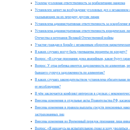
Усилена уголовная ответственность за реабилитацию нацизма
Установлен запрет на возбуждение уголовных дел о незаконном 
указывающих на их передачу другим лицам
Установлена административная ответственность за оскорбление
Установлена административная ответственность юридических ли
Отечества и ветеранов Великой Отечественной войны
Участие граждан в борьбе с незаконным оборотом наркотически
В каких случаях могут быть уменьшены проценты по кредиту?
Вопрос: «В случае признания дома аварийным, какие будут гара
Вопрос: У отца ребенка имеется задолженность по алиментам, ре
бывшего супруга задолженность по алиментам?
В каких случаях законодательством установлена обязательная п
ее несоблюдения?
В чём заключается конфликт интересов в сделках с некоммерчес
Внесены изменения в отдельные акты Правительства РФ, касаю
Внесены изменения в правила выплаты средств пенсионных на
застрахованных лиц
Внесены изменения во Временный порядок признания лица инв
Вопрос: «Я нахожусь на испытательном сроке и хочу уволиться, 