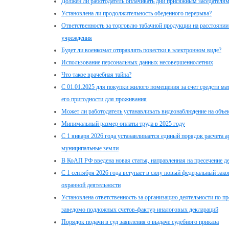
Должен ли работодатель оплачивать дни присяжным заседателя
Установлена ли продолжительность обеденного перерыва?
Ответственность за торговлю табачной продукции на расстоянии
учреждения
Будет ли военкомат отправлять повестки в электронном виде?
Использование персональных данных несовершеннолетних
Что такое врачебная тайна?
С 01.01.2025 для покупки жилого помещения за счет средств ма
его пригодности для проживания
Может ли работодатель устанавливать видеонаблюдение на объе
Минимальный размер оплаты труда в 2025 году
С 1 января 2026 года устанавливается единый порядок расчета а
муниципальные земли
В КоАП РФ введена новая статья, направленная на пресечение 
С 1 сентября 2026 года вступает в силу новый федеральный зак
охранной деятельности
Установлена ответственность за организацию деятельности по п
заведомо подложных счетов-фактур иналоговых деклараций
Порядок подачи в суд заявления о выдаче судебного приказа