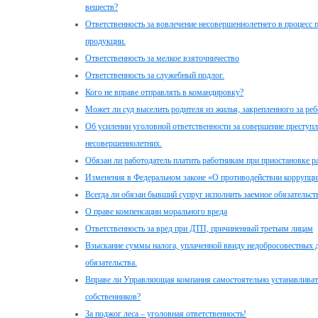
веществ?
Ответственность за вовлечение несовершеннолетнего в процесс 
продукции.
Ответственность за мелкое взяточничество
Ответственность за служебный подлог.
Кого не вправе отправлять в командировку?
Может ли суд выселить родителя из жилья, закрепленного за реб
Об усилении уголовной ответственности за совершение преступ
несовершеннолетних.
Обязан ли работодатель платить работникам при приостановке р
Изменения в Федеральном законе «О противодействии коррупци
Всегда ли обязан бывший супруг исполнить заемное обязательств
О праве компенсации морального вреда
Ответственность за вред при ДТП, причиненный третьим лицам
Взыскание суммы налога, уплаченной ввиду недобросовестных д
обязательства.
Вправе ли Управляющая компания самостоятельно устанавливать
собственников?
За поджог леса – уголовная ответственность!