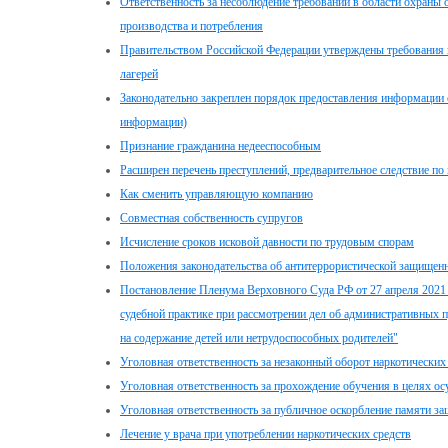
Ответственность за несоблюдение требований в области охран
производства и потребления
Правительством Российской Федерации утверждены требования 
лагерей
Законодательно закреплен порядок предоставления информации
информации)
Признание гражданина недееспособным
Расширен перечень преступлений, предварительное следствие п
Как сменить управляющую компанию
Совместная собственность супругов
Исчисление сроков исковой давности по трудовым спорам
Положения законодательства об антитеррористической защищен
Постановление Пленума Верховного Суда РФ от 27 апреля 2021 
судебной практике при рассмотрении дел об административных п
на содержание детей или нетрудоспособных родителей"
Уголовная ответственность за незаконный оборот наркотических
Уголовная ответственность за прохождение обучения в целях ос
Уголовная ответственность за публичное оскорбление памяти з
Лечение у врача при употреблении наркотических средств