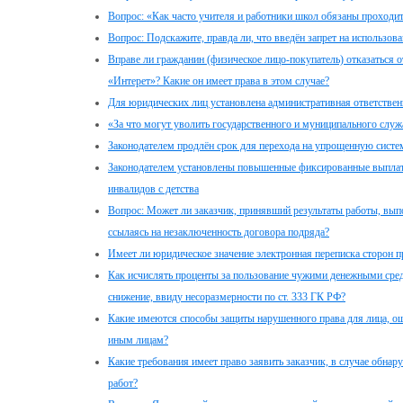
Вопрос: «Как часто учителя и работники школ обязаны проходи
Вопрос: Подскажите, правда ли, что введён запрет на использова
Вправе ли гражданин (физическое лицо-покупатель) отказаться о
«Интерет»? Какие он имеет права в этом случае?
Для юридических лиц установлена административная ответственн
«За что могут уволить государственного и муниципального служ
Законодателем продлён срок для перехода на упрощенную сист
Законодателем установлены повышенные фиксированные выплат
инвалидов с детства
Вопрос: Может ли заказчик, принявший результаты работы, вып
ссылаясь на незаключенность договора подряда?
Имеет ли юридическое значение электронная переписка сторон 
Как исчислять проценты за пользование чужими денежными сред
снижение, ввиду несоразмерности по ст. 333 ГК РФ?
Какие имеются способы защиты нарушенного права для лица, о
иным лицам?
Какие требования имеет право заявить заказчик, в случае обна
работ?