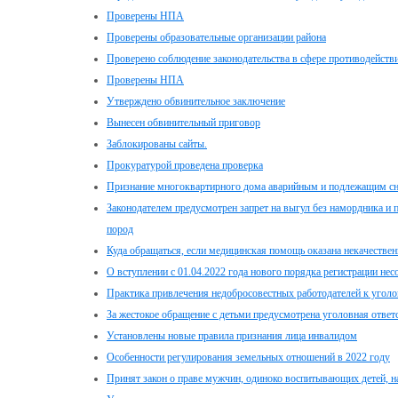
Проверены НПА
Проверены образовательные организации района
Проверено соблюдение законодательства в сфере противодейств
Проверены НПА
Утверждено обвинительное заключение
Вынесен обвинительный приговор
Заблокированы сайты.
Прокуратурой проведена проверка
Признание многоквартирного дома аварийным и подлежащим с
Законодателем предусмотрен запрет на выгул без намордника и 
пород
Куда обращаться, если медицинская помощь оказана некачестве
О вступлении с 01.04.2022 года нового порядка регистрации не
Практика привлечения недобросовестных работодателей к уголо
За жестокое обращение с детьми предусмотрена уголовная ответ
Установлены новые правила признания лица инвалидом
Особенности регулирования земельных отношений в 2022 году
Принят закон о праве мужчин, одиноко воспитывающих детей, 