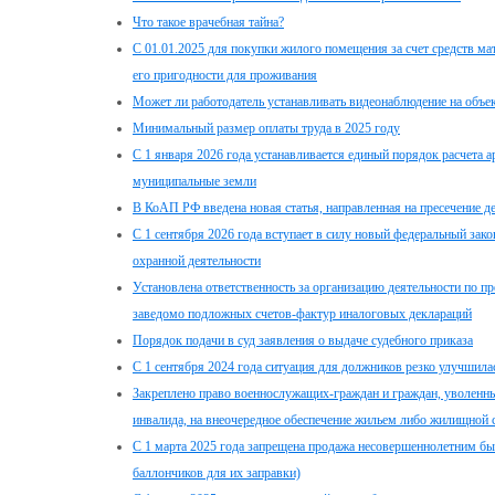
Что такое врачебная тайна?
С 01.01.2025 для покупки жилого помещения за счет средств ма
его пригодности для проживания
Может ли работодатель устанавливать видеонаблюдение на объе
Минимальный размер оплаты труда в 2025 году
С 1 января 2026 года устанавливается единый порядок расчета а
муниципальные земли
В КоАП РФ введена новая статья, направленная на пресечение 
С 1 сентября 2026 года вступает в силу новый федеральный зак
охранной деятельности
Установлена ответственность за организацию деятельности по п
заведомо подложных счетов-фактур иналоговых деклараций
Порядок подачи в суд заявления о выдаче судебного приказа
С 1 сентября 2024 года ситуация для должников резко улучшила
Закреплено право военнослужащих-граждан и граждан, уволенн
инвалида, на внеочередное обеспечение жильем либо жилищной 
С 1 марта 2025 года запрещена продажа несовершеннолетним быт
баллончиков для их заправки)