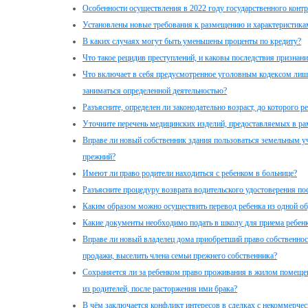
Особенности осуществления в 2022 году государственного контр
Установлены новые требования к размещению и характеристика
В каких случаях могут быть уменьшены проценты по кредиту?
Что такое рецидив преступлений, и каковы последствия признан
Что включает в себя предусмотренное уголовным кодексом лиш
заниматься определенной деятельностью?
Разъясните, определен ли законодательно возраст, до которого р
Уточните перечень медицинских изделий, предоставляемых в ра
Вправе ли новый собственник здания пользоваться земельным уч
прежний?
Имеют ли право родители находиться с ребенком в больнице?
Разъясните процедуру возврата водительского удостоверения по
Каким образом можно осуществить перевод ребенка из одной об
Какие документы необходимо подать в школу для приема ребенка 
Вправе ли новый владелец дома приобретший право собственност
продажи, выселить члена семьи прежнего собственника?
Сохраняется ли за ребенком право проживания в жилом помещени
из родителей, после расторжения ими брака?
В чём заключается конфликт интересов в сделках с некоммерчес