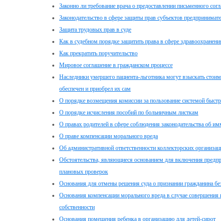
Законно ли требование врача о предоставлении письменного сог
Законодательство в сфере защиты прав субъектов предпринимате
Защита трудовых прав в суде
Как в судебном порядке защитить права в сфере здравоохранени
Как прекратить поручительство
Мировое соглашение в гражданском процессе
Наследники умершего пациента-льготника могут взыскать стоим
обеспечен и приобрел их сам
О порядке возмещения комиссии за пользование системой быст
О порядке исчисления пособий по больничным листкам
О правах родителей в сфере соблюдения законодательства об 
О праве компенсации морального вреда
Об административной ответственности коллекторских организац
Обстоятельства, являющиеся основанием для включения предпр
плановых проверок
Основания для отмены решения суда о признании гражданина б
Основания компенсации морального вреда в случае совершения 
собственности
Основания помещения ребенка в организацию для детей-сирот