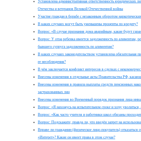
Установлена административная ответственность юридических ли
Отечества и ветеранов Великой Отечественной войны
Участие граждан в борьбе с незаконным оборотом наркотически
В каких случаях могут быть уменьшены проценты по кредиту?
Вопрос: «В случае признания дома аварийным, какие будут гара
Вопрос: У отца ребенка имеется задолженность по алиментам, ре
бывшего супруга задолженность по алиментам?
В каких случаях законодательством установлена обязательная п
ее несоблюдения?
В чём заключается конфликт интересов в сделках с некоммерчес
Внесены изменения в отдельные акты Правительства РФ, касаю
Внесены изменения в правила выплаты средств пенсионных на
застрахованных лиц
Внесены изменения во Временный порядок признания лица инв
Вопрос: «Я нахожусь на испытательном сроке и хочу уволиться, 
Вопрос: «Как часто учителя и работники школ обязаны проходи
Вопрос: Подскажите, правда ли, что введён запрет на использова
Вправе ли гражданин (физическое лицо-покупатель) отказаться о
«Интерет»? Какие он имеет права в этом случае?