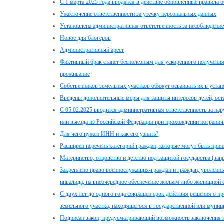
С 1 марта 2025 года вводятся в действие обновленные правила 
Ужесточение ответственности за утечку персональных данных
Установлена административная ответственность за несоблюден
Новое для блогеров
Административный арест
Фиктивный брак станет бесполезным для ускоренного получени
проживание
Собственников земельных участков обяжут осваивать их в уста
Введены дополнительные меры для защиты интересов детей, ост
С 05.02.2025 вводится административная ответственность за н
или выезда из Российской Федерации при прохождении погранич
Для чего нужен ИНН и как его узнать?
Расширен перечень категорий граждан, которые могут быть при
Материнство, отцовство и детство под защитой государства (зап
Закреплено право военнослужащих-граждан и граждан, уволенн
инвалида, на внеочередное обеспечение жильем либо жилищной 
С двух лет до одного года сокращен срок действия решения о п
земельного участка, находящегося в государственной или муниц
Подписан закон, предусматривающий возможность заключения 