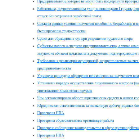
Предприниматели, которые не могут быть подвергнуты проверк
Работникам, осуществляющим уход за инвалидами I группы, пр
отпуск без сохранения заработной платы
Созданы равные условия получения пособия по безработице в п
были временно трудоустроены
Сроки для обращения в суд при разрешении трудового спора
Субъекты малого и среднего предпринимательства, а также само
закупок не обязаны представлять документы, подтверждающие и
Требования к реализации мероприятий, осуществляемых за счет 
предпринимательства
Упрощена процедура обращения пенсионеров за получением комп
Установлен порядок осуществления лицензионного контроля (на
уничтожению химического оружия
Чем регламентирован оборот наркотических средств в нашем гос
Юридическая ответственность за незаконную добычу водных би
Проверены НПА
Проверены образовательные организации района
Проверено соблюдение законодательства в сфере противодейств
Проверены НПА