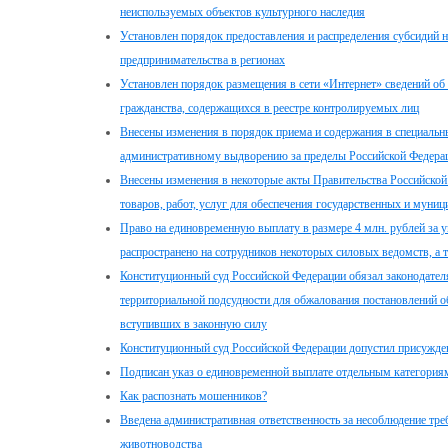
неиспользуемых объектов культурного наследия
Установлен порядок предоставления и распределения субсидий н
предпринимательства в регионах
Установлен порядок размещения в сети «Интернет» сведений об
гражданства, содержащихся в реестре контролируемых лиц
Внесены изменения в порядок приема и содержания в специал
административному выдворению за пределы Российской Федера
Внесены изменения в некоторые акты Правительства Российской
товаров, работ, услуг для обеспечения государственных и муни
Право на единовременную выплату в размере 4 млн. рублей за у
распространено на сотрудников некоторых силовых ведомств, а
Конституционный суд Российской Федерации обязал законодателя
территориальной подсудности для обжалования постановлений 
вступивших в законную силу
Конституционный суд Российской Федерации допустил присужден
Подписан указ о единовременной выплате отдельным категориям
Как распознать мошенников?
Введена административная ответственность за несоблюдение т
животноводства