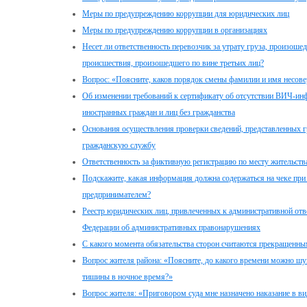
Меры по предупреждению коррупции для юридических лиц
Меры по предупреждению коррупции в организациях
Несет ли ответственность перевозчик за утрату груза, произош
происшествия, произошедшего по вине третьих лиц?
Вопрос: «Поясните, каков порядок смены фамилии и имя несов
Об изменении требований к сертификату об отсутствии ВИЧ-ин
иностранных граждан и лиц без гражданства
Основания осуществления проверки сведений, представленных 
гражданскую службу
Ответственность за фиктивную регистрацию по месту жительств
Подскажите, какая информация должна содержаться на чеке при
предпринимателем?
Реестр юридических лиц, привлеченных к административной отве
Федерации об административных правонарушениях
С какого момента обязательства сторон считаются прекращенны
Вопрос жителя района: «Поясните, до какого времени можно шум
тишины в ночное время?»
Вопрос жителя: «Приговором суда мне назначено наказание в ви