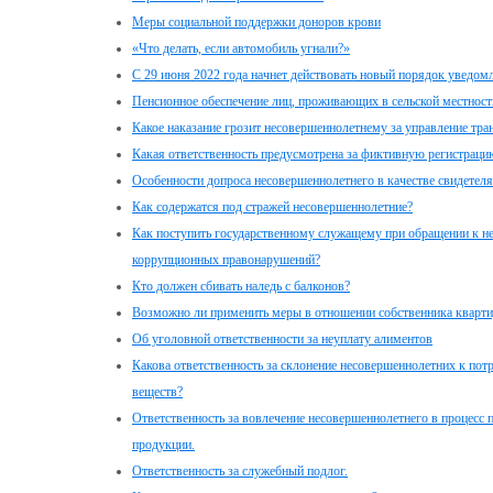
Меры социальной поддержки доноров крови
«Что делать, если автомобиль угнали?»
С 29 июня 2022 года начнет действовать новый порядок уведо
Пенсионное обеспечение лиц, проживающих в сельской местност
Какое наказание грозит несовершеннолетнему за управление тр
Какая ответственность предусмотрена за фиктивную регистраци
Особенности допроса несовершеннолетнего в качестве свидетел
Как содержатся под стражей несовершеннолетние?
Как поступить государственному служащему при обращении к не
коррупционных правонарушений?
Кто должен сбивать наледь с балконов?
Возможно ли применить меры в отношении собственника кварт
Об уголовной ответственности за неуплату алиментов
Какова ответственность за склонение несовершеннолетних к по
веществ?
Ответственность за вовлечение несовершеннолетнего в процесс 
продукции.
Ответственность за служебный подлог.