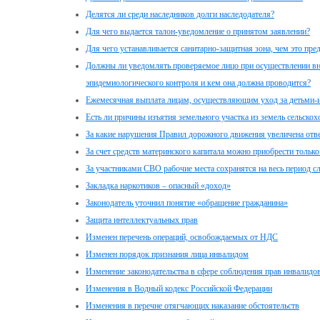
Делятся ли среди наследников долги наследодателя?
Для чего выдается талон-уведомление о принятом заявлении?
Для чего устанавливается санитарно-защитная зона, чем это пре
Должны ли уведомлять проверяемое лицо при осуществлении вн
эпидемиологического контроля и кем она должна проводится?
Ежемесячная выплата лицам, осуществляющим уход за детьми-
Есть ли причины изъятия земельного участка из земель сельскох
За какие нарушения Правил дорожного движения увеличена отве
За счет средств материнского капитала можно приобрести толь
За участниками СВО рабочие места сохранятся на весь период 
Закладка наркотиков – опасный «доход»
Законодатель уточнил понятие «обращение гражданина»
Защита интеллектуальных прав
Изменен перечень операций, освобождаемых от НДС
Изменен порядок признания лица инвалидом
Изменение законодательства в сфере соблюдения прав инвалидо
Изменения в Водный кодекс Российской Федерации
Изменения в перечне отягчающих наказание обстоятельств