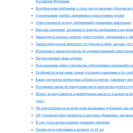
Российской Федерации
Возобновлены требования о сроке предоставления субсидии на 
О возмещении ущерба, причиненного малолетними детьми
Ответственность за вред, причиненный домашними животными
Внесены изменения, касающиеся порядка пребывания в медицинс
Законодатель раскрыл понятие «преступление, совершенное в сф
Защита прокурором интересов государства в сфере закупок для
Изменения в законодательстве об административной ответственн
Имущественные права ребенка
Использование общего имущества собственников помещений в 
Особенности исчисления сроков уголовного наказания и его за
Какие документы необходимо собрать родителю (законному пред
Положения закона об определении места жительства детей в случ
Может ли представитель администрации школы со ссылкой на вн
урок?
Об ответственности за проведение незаконных публичных масс
Об уголовной ответственности за жестокое обращение с несове
В счет долга нельзя изымать домашних питомцев
Оплата труда работников в возрасте до 18 лет