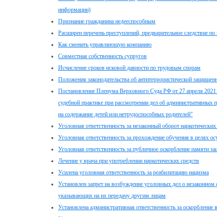
информации)
Признание гражданина недееспособным
Расширен перечень преступлений, предварительное следствие п
Как сменить управляющую компанию
Совместная собственность супругов
Исчисление сроков исковой давности по трудовым спорам
Положения законодательства об антитеррористической защищен
Постановление Пленума Верховного Суда РФ от 27 апреля 2021 
судебной практике при рассмотрении дел об административных п
на содержание детей или нетрудоспособных родителей"
Уголовная ответственность за незаконный оборот наркотических
Уголовная ответственность за прохождение обучения в целях ос
Уголовная ответственность за публичное оскорбление памяти з
Лечение у врача при употреблении наркотических средств
Усилена уголовная ответственность за реабилитацию нацизма
Установлен запрет на возбуждение уголовных дел о незаконном 
указывающих на их передачу другим лицам
Установлена административная ответственность за оскорбление