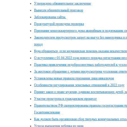
Утверждено обвинительное заключение
Вынесен обвинительный приговор
Заблокированы сайты.
Прокуратурой проведена проверка
Признание многоквартирного дома аварийным и подлежащим с
Законодателем предусмотрен запрет на выгул без намордника и 
пород
Куда обращаться, если медицинская помощь оказана некачестве
О вступлении с 01.04.2022 года нового порядка регистрации не
Практика привлечения недобросовестных работодателей к уголо
За жестокое обращение с детьми предусмотрена уголовная ответ
Установлены новые правила признания лица инвалидом
Особенности регулирования земельных отношений в 2022 году
Принят закон о праве мужчин, одиноко воспитывающих детей, 
Участие прокурора в гражданском процессе
Правительством РФ скорректированы правила госрегистрации тр
Госавтоинспекции
Как должен быть организован сбор твердых коммунальных отхо
Угроза выпадения ребенка из окна