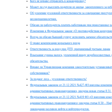
Кого не вправе отправлять в командировку?
Может ли суд выселить родителя из жилья, закрепленного за реб
Об усилении уголовной ответственности за совершение преступ
несовершеннолетних.
Обязан ли работодатель платить работникам при приостановке р
Изменения в Федеральном законе «О противодействии коррупци
Всегда ли обязан бывший супруг исполнить заемное обязательств
О праве компенсации морального вреда
Ответственность за вред при ДТП, причиненный третьим лицам
Взыскание суммы налога, уплаченной ввиду недобросовестных д
обязательства.
Вправе ли Управляющая компания самостоятельно устанавливать
собственников?
За поджог леса – уголовная ответственность!
Федеральным законом от 21.12.2021 №427-ФЗ внесены изменени
административных правонарушениях, введена новая статья 8.51.
Федеральным законом от 21.12.2021 №419 ФЗ «О внесении изме
административных правонарушениях» введена статья 8.50 – На
ликвидации разливов нефти и нефтепродуктов.