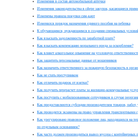
Изменения в состав автомобильной аптечки
Изменения законодательства в сфере закупок, касающиеся прим
Изменены правила покупки сим-карт
Изменился порядок назначения единого пособия на ребенка
К обучающимся, нуждающимся в создании специальных условий
Как взыскать задолженность по заработной плате?
Как взыскать компенсацию морального вреда за оскорбление?
Как влияет алкогольное опьянение на уголовную ответственност
Как защитить персональные данные от мошенников
Как назначить ответственного за пожарную безопасность в орга
Как не стать преступником
Как отличить подарок от взятки?
Как получить перерасчет платы за жилищно-коммунальные услуг
Как поступить с мобилизованным сотрудником в случае реорган
Как предоставляются субсидии производителям товаров, работ, 
Как проводятся экзамены на право управления транспортными с
Как урегулировано правовое положение лиц, находящихся на те
по отдельным основаниям?
Как часто должен производиться вывоз мусора с контейнерных 