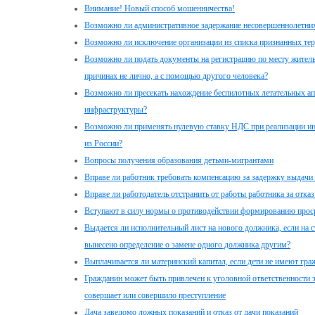
Внимание! Новый способ мошенничества!
Возможно ли административное задержание несовершеннолетни
Возможно ли исключение организации из списка признанных те
Возможно ли подать документы на регистрацию по месту житель
причинах не лично, а с помощью другого человека?
Возможно ли пресекать нахождение беспилотных летательных ап
инфраструктуры?
Возможно ли применять нулевую ставку НДС при реализации и
из России?
Вопросы получения образования детьми-мигрантами
Вправе ли работник требовать компенсацию за задержку выдачи
Вправе ли работодатель отстранить от работы работника за отка
Вступают в силу нормы о противодействии формированию проср
Выдается ли исполнительный лист на нового должника, если на 
вынесено определение о замене одного должника другим?
Выплачивается ли материнский капитал, если дети не имеют гра
Гражданин может быть привлечен к уголовной ответственности за
совершает или совершило преступление
Дача заведомо ложных показаний и отказ от дачи показаний