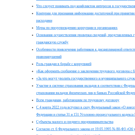
Что следует понимать под конфликтом интересов в государстве
Критерии для признания информации достаточной при принятии 
расходами
Меры по предупреждению коррупции в организациях
Основания осуществления проверки сведений, представленных 
гражданскую службу
Особенности привлечения работников к дисциплинарной ответст
правонарушений
Роль граждан в борьбе с коррупцией
«Как оформить сообщение о заключении трудового договора с
«За что могут уволить государственного и муниципального служ
Участие в системе страхования вкладов в соответствии с Федер
страховании вкладов физических лиц в банках Российской Феде
Всем гражданам, работающим по трудовому договору
С 4 марта 2022 года вступил в силу Федеральный закон «О внес
Федерации и статьи 31 и 151 Уголовно-процессуального кодекса
Субъекты малого и среднего предпринимательства
Согласно ст. 6 Федерального закона от 19.05.1995 № 80-ФЗ «Об