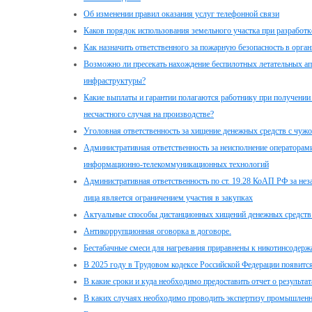
Об изменении правил оказания услуг телефонной связи
Каков порядок использования земельного участка при разработк
Как назначить ответственного за пожарную безопасность в орга
Возможно ли пресекать нахождение беспилотных летательных ап
инфраструктуры?
Какие выплаты и гарантии полагаются работнику при получении
несчастного случая на производстве?
Уголовная ответственность за хищение денежных средств с чужо
Административная ответственность за неисполнение операторами
информационно-телекоммуникационных технологий
Административная ответственность по ст. 19.28 КоАП РФ за не
лица является ограничением участия в закупках
Актуальные способы дистанционных хищений денежных средств
Антикоррупционная оговорка в договоре.
Бестабачные смеси для нагревания приравнены к никотинсодер
В 2025 году в Трудовом кодексе Российской Федерации появится
В какие сроки и куда необходимо предоставить отчет о результа
В каких случаях необходимо проводить экспертизу промышленн