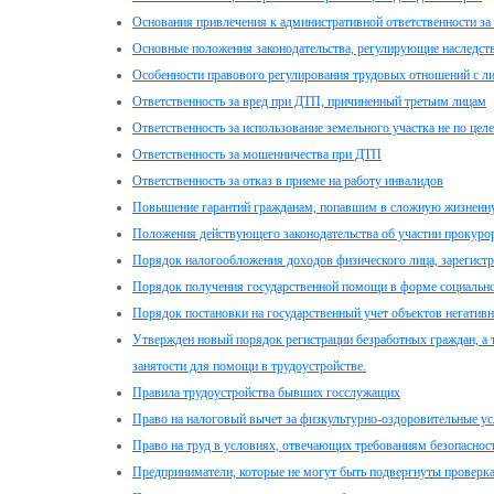
Основания привлечения к административной ответственности за
Основные положения законодательства, регулирующие наследст
Особенности правового регулирования трудовых отношений с ли
Ответственность за вред при ДТП, причиненный третьим лицам
Ответственность за использование земельного участка не по це
Ответственность за мошенничества при ДТП
Ответственность за отказ в приеме на работу инвалидов
Повышение гарантий гражданам, попавшим в сложную жизненн
Положения действующего законодательства об участии прокуро
Порядок налогообложения доходов физического лица, зарегист
Порядок получения государственной помощи в форме социально
Порядок постановки на государственный учет объектов негатив
Утвержден новый порядок регистрации безработных граждан, а 
занятости для помощи в трудоустройстве.
Правила трудоустройства бывших госслужащих
Право на налоговый вычет за физкультурно-оздоровительные ус
Право на труд в условиях, отвечающих требованиям безопаснос
Предприниматели, которые не могут быть подвергнуты проверк