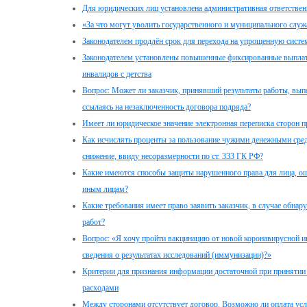
Для юридических лиц установлена административная ответственн
«За что могут уволить государственного и муниципального служ
Законодателем продлён срок для перехода на упрощенную сист
Законодателем установлены повышенные фиксированные выплат
инвалидов с детства
Вопрос: Может ли заказчик, принявший результаты работы, вып
ссылаясь на незаключенность договора подряда?
Имеет ли юридическое значение электронная переписка сторон 
Как исчислять проценты за пользование чужими денежными сред
снижение, ввиду несоразмерности по ст. 333 ГК РФ?
Какие имеются способы защиты нарушенного права для лица, о
иным лицам?
Какие требования имеет право заявить заказчик, в случае обна
работ?
Вопрос: «Я хочу пройти вакцинацию от новой коронавирусной и
сведения о результатах исследований (иммунизации)?»
Критерии для признания информации достаточной при принятии 
расходами
Между сторонами отсутствует договор. Возможно ли оплата усл