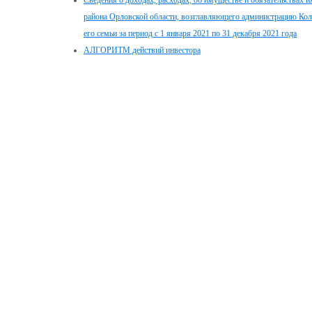
Сведения о доходах, расходах, об имуществе и обязательствах 
района Орловской области, возглавляющего администрацию Колп
его семьи за период с 1 января 2021 по 31 декабря 2021 года
АЛГОРИТМ действий инвестора