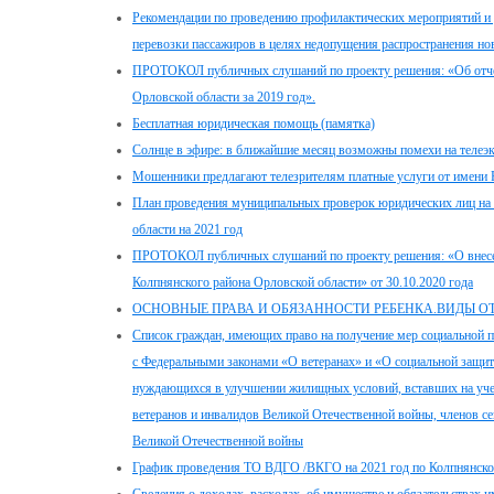
Рекомендации по проведению профилактических мероприятий и 
перевозки пассажиров в целях недопущения распространения н
ПРОТОКОЛ публичных слушаний по проекту решения: «Об отчет
Орловской области за 2019 год».
Бесплатная юридическая помощь (памятка)
Солнце в эфире: в ближайшие месяц возможны помехи на телеэк
Мошенники предлагают телезрителям платные услуги от имени
План проведения муниципальных проверок юридических лиц на 
области на 2021 год
ПРОТОКОЛ публичных слушаний по проекту решения: «О внесен
Колпнянского района Орловской области» от 30.10.2020 года
ОСНОВНЫЕ ПРАВА И ОБЯЗАННОСТИ РЕБЕНКА.ВИДЫ О
Список граждан, имеющих право на получение мер социальной 
с Федеральными законами «О ветеранах» и «О социальной защит
нуждающихся в улучшении жилищных условий, вставших на учет д
ветеранов и инвалидов Великой Отечественной войны, членов с
Великой Отечественной войны
График проведения ТО ВДГО /ВКГО на 2021 год по Колпнянск