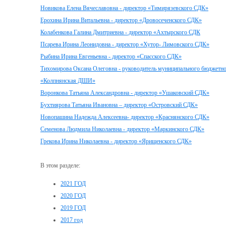
Новикова Елена Вячеславовна - директор «Тимирязевского СДК»
Ерохина Ирина Витальевна - директор «Дровосеченского СДК»
Колабенкова Галина Дмитриевна - директор «Ахтырского СДК
Псарева Ирина Леонидовна - директор «Хутор- Лимовского СДК»
Рыбина Ирина Евгеньевна - директор «Спасского СДК»
Тихомирова Оксана Олеговна - руководитель муниципального бюджетн
«Колпнянская ДШИ»
Воронкова Татьяна Александровна - директор «Ушаковский СДК»
Бухтиярова Татьяна Ивановна – директор «Островский СДК»
Новопашина Надежда Алексеевна- директор «Краснянского СДК»
Семенова Людмила Николаевна - директор «Маркинского СДК»
Грекова Ирина Николаевна - директор «Ярищенского СДК»
В этом разделе:
2021 ГОД
2020 ГОД
2019 ГОД
2017 год