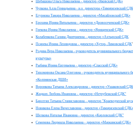
Шебашова Ольга Николаевна - директор «Яковский СДК»
Чулкова Алла Геннадьевна - и.о. директора «Тимирязевский СД
Егурнова Тамара Николаевна - директор «Мисайловский СДК»
Ерохина Ирина Витальевна - директор «Дровосеченский СДК»
Грекова Ирина Николаевна - директор «Ярищенский СДК»
Колабенкова Галина Дмитриевна - директор «Ахтырский СДК
Псарева Ирина Леонидовна - директор «Хутор- Лимовской СДК
Родина Вера Николаевна - руководитель муниципального бюдже
культуры»
Рыбина Ирина Евгеньевна - директор «Спасский СДК»
Тихомирова Оксана Олеговна - руководитель муниципального 
«Колпнянская ДШИ»
Воронкова Татьяна Александровна - директор «Ушаковский СД
Жидких Любовь Ивановна - директор «Нетрубежский СДК"
Барсегян Татьяна Станиславовна - директор "Краеведческий муз
Новикова Елена Вячеславовна - директор «Тимирязевский СДК
Шелкова Наталья Ивановна - директор «Карловский СДК"
Семенова Людмила Николаевна - директор «Маркинский СДК»