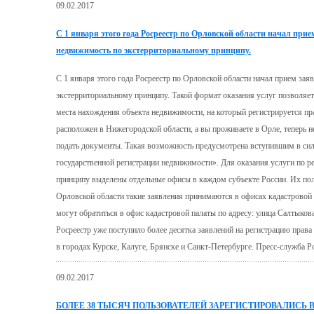
09.02.2017
С 1 января этого года Росреестр по Орловской области начал при
недвижимость по экстерриториальному принципу.
С 1 января этого года Росреестр по Орловской области начал прием зая
экстерриториальному принципу. Такой формат оказания услуг позволяет 
места нахождения объекта недвижимости, на который регистрируется пр
расположен в Нижегородской области, а вы проживаете в Орле, теперь не
подать документы. Такая возможность предусмотрена вступившим в с
государственной регистрации недвижимости». Для оказания услуги по р
принципу выделены отдельные офисы в каждом субъекте России. Их полн
Орловской области такие заявления принимаются в офисах кадастровой
могут обратиться в офис кадастровой палаты по адресу: улица Салтыков
Росреестр уже поступило более десятка заявлений на регистрацию прав
в городах Курске, Калуге, Брянске и Санкт-Петербурге. Пресс-служба Р
09.02.2017
БОЛЕЕ 38 ТЫСЯЧ ПОЛЬЗОВАТЕЛЕЙ ЗАРЕГИСТИРОВАЛИСЬ 