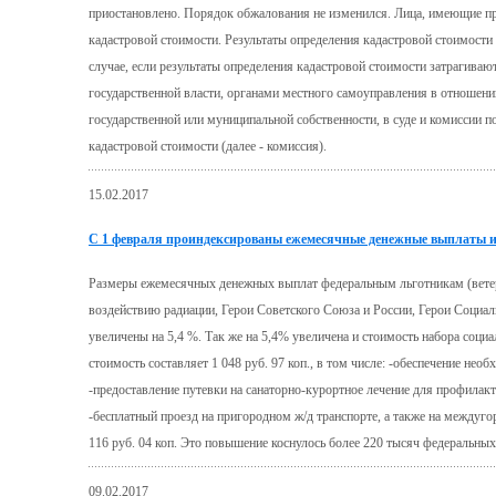
приостановлено. Порядок обжалования не изменился. Лица, имеющие пра
кадастровой стоимости. Результаты определения кадастровой стоимост
случае, если результаты определения кадастровой стоимости затрагивают
государственной власти, органами местного самоуправления в отношен
государственной или муниципальной собственности, в суде и комиссии п
кадастровой стоимости (далее - комиссия).
15.02.2017
С 1 февраля проиндексированы ежемесячные денежные выплаты и 
Размеры ежемесячных денежных выплат федеральным льготникам (ветер
воздействию радиации, Герои Советского Союза и России, Герои Социалис
увеличены на 5,4 %. Так же на 5,4% увеличена и стоимость набора социа
стоимость составляет 1 048 руб. 97 коп., в том числе: -обеспечение не
-предоставление путевки на санаторно-курортное лечение для профилакт
-бесплатный проезд на пригородном ж/д транспорте, а также на междуго
116 руб. 04 коп. Это повышение коснулось более 220 тысяч федеральных
09.02.2017