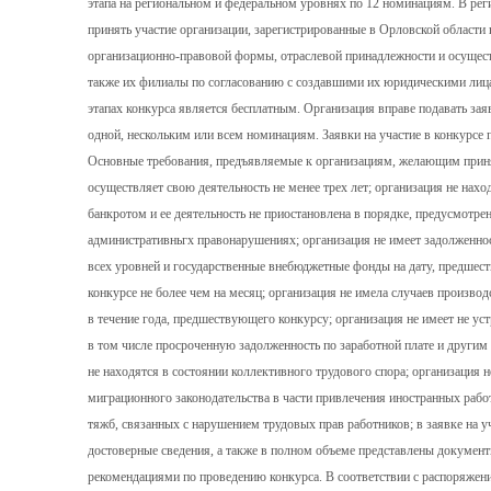
этапа на региональном и федеральном уровнях по 12 номинациям. В рег
принять участие организации, зарегистрированные в Орловской области
организационно-правовой формы, отраслевой принадлежности и осущест
также их филиалы по согласованию с создавшими их юридическими лиц
этапах конкурса является бесплатным. Организация вправе подавать заяв
одной, нескольким или всем номинациям. Заявки на участие в конкурсе
Основные требования, предъявляемые к организациям, желающим принят
осуществляет свою деятельность не менее трех лет; организация не нахо
банкротом и ее деятельность не приостановлена в порядке, предусмотр
административньгх правонарушениях; организация не имеет задолженно
всех уровней и государственные внебюджетные фонды на дату, предшест
конкурсе не более чем на месяц; организация не имела случаев произв
в течение года, предшествующего конкурсу; организация не имеет не ус
в том числе просроченную задолженность по заработной плате и другим
не находятся в состоянии коллективного трудового спора; организация 
миграционного законодательства в части привлечения иностранных рабо
тяжб, связанных с нарушением трудовых прав работников; в заявке на у
достоверные сведения, а также в полном объеме представлены докумен
рекомендациями по проведению конкурса. В соответствии с распоряжен