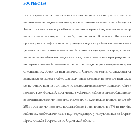
РОСРЕЕСТРА
Росреестром с целью повышения уровня защищенности прав и улучшени
недвижимости созданы новые сервисы «Личный кабинет правообладател
Только за январь месяц в «Личном кабинете правообладателя» зарегистр
кадастрового инженера» – более 5,5 тыс. человек. В сервисе «Личный к
просматривать информацию о принадлежащих ему объектах недвижимости
увидеть расположение объекта на Публичной кадастровой карте, а такж
характеристик объектов недвижимости, о наложении или прекращении ар
информирование об изменениях позволит владельцам своевременно реаг
отношении их объектов недвижимости. Сервис позволяет отслеживать ст
записаться на прием в офис для получения сведений из реестра недвижи
регистрацию прав, в том числе по экстерриториальному принципу. Серв
помимо всех функций, доступных в «Личном кабинете правообладателя»
автоматизированную проверку межевых и технических планов, актов обс
2017 года такую проверку прошли более 2 тыс. планов, в 74% из них 
кабинетах необходимо иметь подтвержденную учетную запись на Портал
Пресс-служба Росреестра по Орловской области