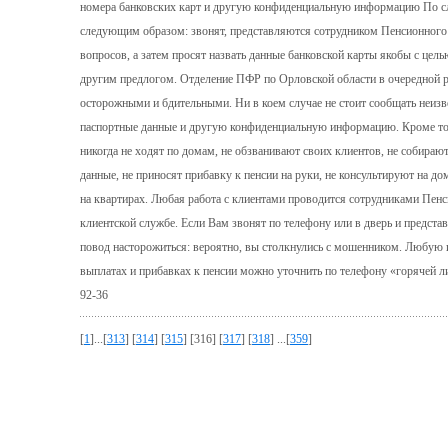
номера банковских карт и другую конфиденциальную информацию По с
следующим образом: звонят, представляются сотрудником Пенсионного 
вопросов, а затем просят назвать данные банковской карты якобы с це
другим предлогом. Отделение ПФР по Орловской области в очередной р
осторожными и бдительными. Ни в коем случае не стоит сообщать неизв
паспортные данные и другую конфиденциальную информацию. Кроме то
никогда не ходят по домам, не обзванивают своих клиентов, не собира
данные, не приносят прибавку к пенсии на руки, не консультируют на до
на квартирах. Любая работа с клиентами проводится сотрудниками Пенс
клиентской службе. Если Вам звонят по телефону или в дверь и предста
повод насторожиться: вероятно, вы столкнулись с мошенником. Любую
выплатах и прибавках к пенсии можно уточнить по телефону «горячей 
92-36
[
1
]...[
313
] [
314
] [
315
] [316] [
317
] [
318
] ...[
359
]