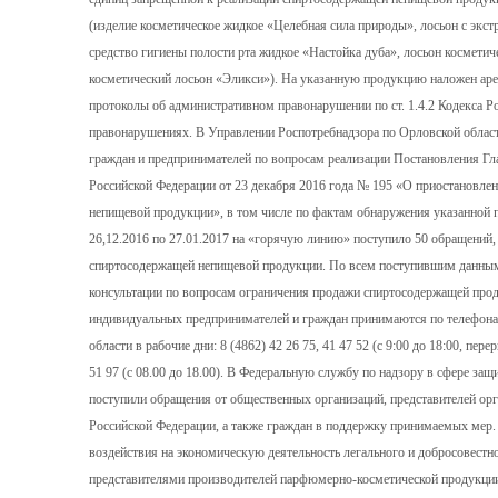
(изделие косметическое жидкое «Целебная сила природы», лосьон с экс
средство гигиены полости рта жидкое «Настойка дуба», лосьон косметич
косметический лосьон «Эликси»). На указанную продукцию наложен аре
протоколы об административном правонарушении по ст. 1.4.2 Кодекса 
правонарушениях. В Управлении Роспотребнадзора по Орловской област
граждан и предпринимателей по вопросам реализации Постановления Гла
Российской Федерации от 23 декабря 2016 года № 195 «О приостановле
непищевой продукции», в том числе по фактам обнаружения указанной п
26,12.2016 по 27.01.2017 на «горячую линию» поступило 50 обращений, 
спиртосодержащей непищевой продукции. По всем поступившим данным
консультации по вопросам ограничения продажи спиртосодержащей прод
индивидуальных предпринимателей и граждан принимаются по телефон
области в рабочие дни: 8 (4862) 42 26 75, 41 47 52 (с 9:00 до 18:00, пере
51 97 (с 08.00 до 18.00). В Федеральную службу по надзору в сфере за
поступили обращения от общественных организаций, представителей орг
Российской Федерации, а также граждан в поддержку принимаемых мер. 
воздействия на экономическую деятельность легального и добросовестно
представителями производителей парфюмерно-косметической продукции 