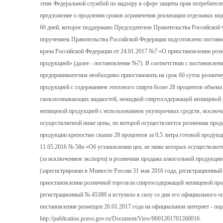
этим Федеральной службой по надзору в сфере защиты прав потребителе
предложение о продлении сроков ограничения реализации отдельных в
60 дней, которое поддержано Председателем Правительства Российской
поручением Правительства Российской Федерации подготовлено постано
врача Российской Федерации от 24.01.2017 №7 «О приостановлении ро
продукцией» (далее - постановление №7). В соответствии с постановле
предпринимателям необходимо приостановить на срок 60 суток розни
продукцией с содержанием этилового спирта более 28 процентов объема
смеклоомывающих жидкостей, нежидкой спиртосодержащей непищевой п
непищевой продукцией с использованием укупорочных средств, исключа
осуществляемой ниже цены, по которой осуществляется розничная прод
продукции крепостью свыше 28 процентов за 0,5 литра готовой продук
11.05.2016 № 58н «Об установлении цен, не ниже которых осуществляет
(за исключением экспорта) и розничная продажа алкогольной продукци
(зарегистрирован в Минюсте России 31 мая 2016 года, регистрационны
приостановлении розничной торговли спиртосодержащей непищевой пр
регистрационный № 45389 и вступило в силу со дня его официального оп
постановления размещен 26.01.2017 года на официальном интернет - пор
hitp://publication.pravo.gov.ru/Document/View/0001201701260016.