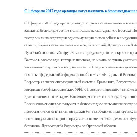
С 1 февраля 2017 года орловцы могут получить в безвозмездное по
С 1 февраля 2017 года орловцы могут получить в безвозмездное пользо
заявки на бесплатную землю могли только жители Дальнего Востока. П
гектар земли на территории одного муниципального района в следующи
области, Еврейская автономная область, Камчатский, Приморский и Хаб
Чукотский автономный округ. Законом предусмотрено однократное пред
Востоке в расчете один гектар на человека, но можно получить участок 
называемого группового получения земли. Получить земельные участк
помощью федеральной информационной системы «На Дальний Восток», к
Росреестр является оператором этой системы. Кроме того, Росреестром
которыми все офисы орловских МФЦ с 1 февраля принимают заявления 
«дальневосточного гектара». Напомним, что согласно закону, вступивш
России сможет один раз получить в безвозмездное пользование гектар з
предоставляется на пять лет, он должен быть свободен от прав третьих 
истечении указанного срока, при условии освоения земли, ее можно буде
бесплатно. Пресс-служба Росреестра по Орловской области