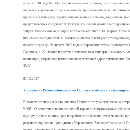
апреля 2010 года № 141-р уполномоченным органом, ответственным за 
является Управление труда и занятости Орловской области. Получить 
проведения конкурса, перечне направляемых с заявкой документов, форм
представляемых сведениях по каждой номинации можно на следующих са
защиты Российской Федерации: http://www.rosmintrud.ru. Портал Управл
http://www.orelregiontrud.ru. Заявки на участие в конкурсе с требуемы
подают в срок до 15 августа 2017 года в Управление труда и занятости Ор
Пушкина, д. 22. Заявка подается в запечатанном конверте, на котором 
номинации, фирменное наименование и почтовый адрес организации. Кон
35-69.
01.02.2017
Управление Роспотребнадзора по Орловской области информирует
В рамках реализации постановления Главного государственного санитарн
№195 «О приостановлении розничной торговли спиртосодержащей непи
надзору в сфере защиты прав потребителей и благополучия человека о
результате проверок, проводимых Управлением Роспотребнадзора по Ор
единиц запрещенной к реализации спиртосодержащей непищевой продукц