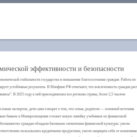
омической эффективности и безопасности
номической стабильности государства и повышения благосостояния граждан. Работа по
ирует устойчивые результаты. В Минфине РФ отмечают, что вовлеченность граждан раст
ансы". В 2025 году к ней присоединились все регионы страны, более 2,5 тысячи
ловам экспертов, дети сами говорят о том, что семья, родители — основной источник
льным банком и Минпросвещения готовят новую линейку учебников по финансовой
бы большинство граждан обладали базовыми элементами финансовой культуры: умели
ответственно пользовались кредитными продуктами, умели защищать себя от мошеннико