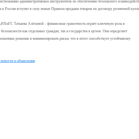
енствованию административных инструментов по обеспечению безопасного взаимодейст
 в России вступят в силу новые Правила продажи товаров по договору розничной купл
РАНХиГС Татьяны Алёхиной – финансовая грамотность играет ключевую роль в
езопасности как отдельных граждан, так и государства в целом. Она определяет
вешенные решения и минимизировать риски, что в итоге способствует устойчивому
 новости и объявления