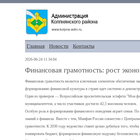
Главная
Новости
Контакты
2026-06-24 11:34:04
Финансовая грамотность: рост экон
Финансовая грамотность является ключевым элементом обеспечения эко
формированию финансовой культуры в стране идет системно и демонстр
Один из примеров — Всероссийская просветительская эстафета "Мои фин
муниципалитетов, а число участников достигло 42,5 миллиона человек.
Особую роль в формировании финансового поведения играет семья. По с
знаний о финансах. Вместе с тем, Минфин России совместно с Центра
грамотности. К 2030 году ведомство ставит целью добиться того, что
планировать бюджет, формировали финансовую подушку безопасности, 